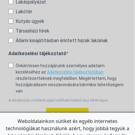
Lakáspályázat
Lakótér
Kutyás ügyek
Társasházi hírek
Állami kisajátításban érintett házak lakóinak
Adatkezelési tájékoztató
Önkéntesen hozzájárulok személyes adataim
kezeléséhez az
Adatkezelési tájékoztatóban
részletezetteknek megfelelően. Megértettem, hogy
hozzájárulásom visszavonására bármikor lehetőségem
van.
A leiratkozás a hírlevél alján található linkkel lesz lehetséges.
Feliratkozom!
Weboldalainkon sütiket és egyéb internetes
technológiákat használunk azért, hogy jobbá tegyük a
For the English Newsletter, click
HERE.