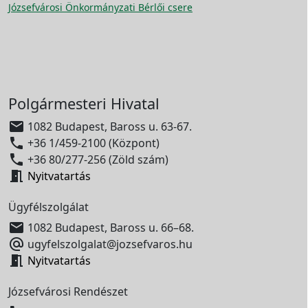
Józsefvárosi Önkormányzati Bérlői csere
Polgármesteri Hivatal

1082 Budapest, Baross u. 63-67.

+36 1/459-2100 (Központ)

+36 80/277-256 (Zöld szám)

Nyitvatartás
Ügyfélszolgálat

1082 Budapest, Baross u. 66–68.

ugyfelszolgalat@jozsefvaros.hu

Nyitvatartás
Józsefvárosi Rendészet