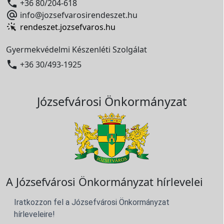

+36 80/204-618

info@jozsefvarosirendeszet.hu
rendeszet.jozsefvaros.hu
Gyermekvédelmi Készenléti Szolgálat

+36 30/493-1925
Józsefvárosi Önkormányzat
A Józsefvárosi Önkormányzat hírlevelei
Iratkozzon fel a Józsefvárosi Önkormányzat
hírleveleire!