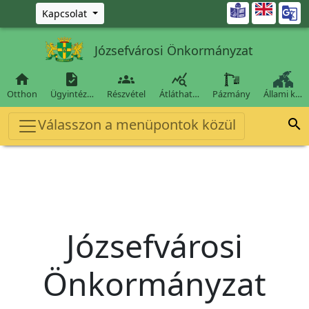
Ugrás a fő tartalomra

Kapcsolat
Józsefvárosi Önkormányzat




Otthon
Ügyintéz…
Részvétel
Átláthat…
Pázmány
Állami k…
Válasszon a menüpontok közül

Józsefvárosi
Önkormányzat