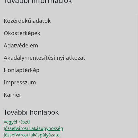
További információk
Közérdekű adatok
Okostérképek
Adatvédelem
Akadálymentesítési
nyilatkozat
Honlaptérkép
Impresszum
Karrier
További honlapok
Vegyél részt!
Józsefvárosi Lakásügynökség
Józsefvárosi lakáspályázato