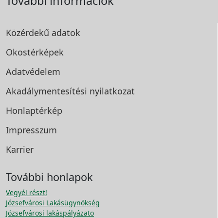
További információk
Közérdekű adatok
Okostérképek
Adatvédelem
Akadálymentesítési
nyilatkozat
Honlaptérkép
Impresszum
Karrier
További honlapok
Vegyél részt!
Józsefvárosi Lakásügynökség
Józsefvárosi lakáspályázato