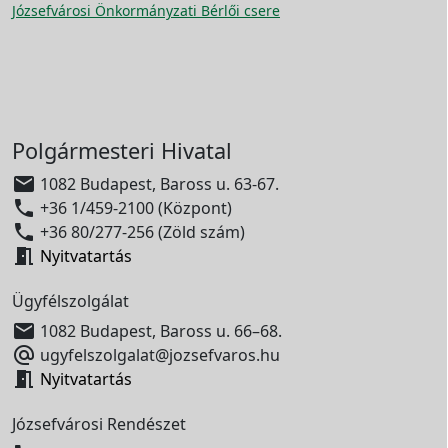
Józsefvárosi Önkormányzati Bérlői csere
Polgármesteri Hivatal

1082 Budapest, Baross u. 63-67.

+36 1/459-2100 (Központ)

+36 80/277-256 (Zöld szám)

Nyitvatartás
Ügyfélszolgálat

1082 Budapest, Baross u. 66–68.

ugyfelszolgalat@jozsefvaros.hu

Nyitvatartás
Józsefvárosi Rendészet