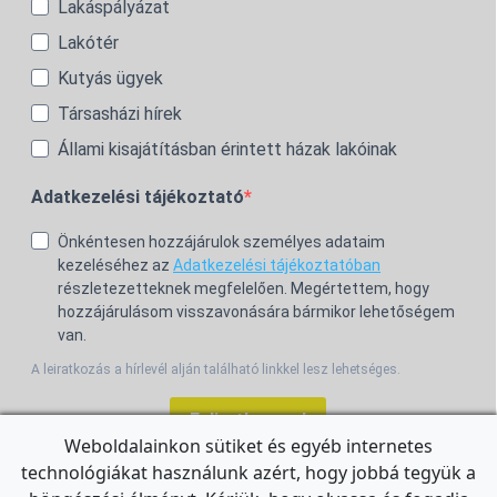
Lakáspályázat
Lakótér
Kutyás ügyek
Társasházi hírek
Állami kisajátításban érintett házak lakóinak
Adatkezelési tájékoztató
Önkéntesen hozzájárulok személyes adataim
kezeléséhez az
Adatkezelési tájékoztatóban
részletezetteknek megfelelően. Megértettem, hogy
hozzájárulásom visszavonására bármikor lehetőségem
van.
A leiratkozás a hírlevél alján található linkkel lesz lehetséges.
Feliratkozom!
Weboldalainkon sütiket és egyéb internetes
technológiákat használunk azért, hogy jobbá tegyük a
For the English Newsletter, click
HERE.