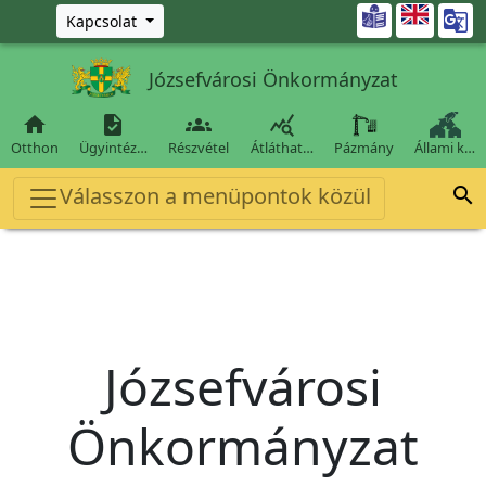
Ugrás a fő tartalomra

Kapcsolat
Józsefvárosi Önkormányzat




Otthon
Ügyintéz…
Részvétel
Átláthat…
Pázmány
Állami k…
Válasszon a menüpontok közül

Józsefvárosi
Önkormányzat