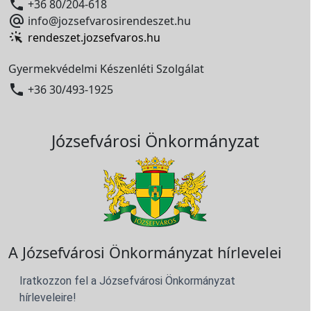

+36 80/204-618

info@jozsefvarosirendeszet.hu
rendeszet.jozsefvaros.hu
Gyermekvédelmi Készenléti Szolgálat

+36 30/493-1925
Józsefvárosi Önkormányzat
A Józsefvárosi Önkormányzat hírlevelei
Iratkozzon fel a Józsefvárosi Önkormányzat
hírleveleire!