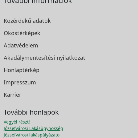
További információk
Közérdekű adatok
Okostérképek
Adatvédelem
Akadálymentesítési
nyilatkozat
Honlaptérkép
Impresszum
Karrier
További honlapok
Vegyél részt!
Józsefvárosi Lakásügynökség
Józsefvárosi lakáspályázato