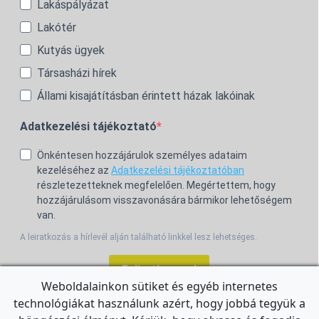
Lakáspályázat
Lakótér
Kutyás ügyek
Társasházi hírek
Állami kisajátításban érintett házak lakóinak
Adatkezelési tájékoztató
Önkéntesen hozzájárulok személyes adataim
kezeléséhez az
Adatkezelési tájékoztatóban
részletezetteknek megfelelően. Megértettem, hogy
hozzájárulásom visszavonására bármikor lehetőségem
van.
A leiratkozás a hírlevél alján található linkkel lesz lehetséges.
Feliratkozom!
Weboldalainkon sütiket és egyéb internetes
technológiákat használunk azért, hogy jobbá tegyük a
For the English Newsletter, click
HERE.