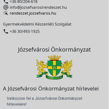

+36 80/204-618

info@jozsefvarosirendeszet.hu
rendeszet.jozsefvaros.hu
Gyermekvédelmi Készenléti Szolgálat

+36 30/493-1925
Józsefvárosi Önkormányzat
A Józsefvárosi Önkormányzat hírlevelei
Iratkozzon fel a Józsefvárosi Önkormányzat
hírleveleire!