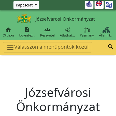
Ugrás a fő tartalomra

Kapcsolat
Józsefvárosi Önkormányzat




Otthon
Ügyintéz…
Részvétel
Átláthat…
Pázmány
Állami k…
Válasszon a menüpontok közül

Józsefvárosi
Önkormányzat