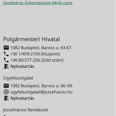
Józsefvárosi Önkormányzati Bérlői csere
Polgármesteri Hivatal

1082 Budapest, Baross u. 63-67.

+36 1/459-2100 (Központ)

+36 80/277-256 (Zöld szám)

Nyitvatartás
Ügyfélszolgálat

1082 Budapest, Baross u. 66–68.

ugyfelszolgalat@jozsefvaros.hu

Nyitvatartás
Józsefvárosi Rendészet