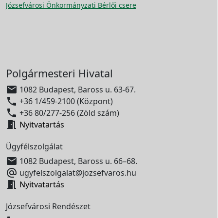
Józsefvárosi Önkormányzati Bérlői csere
Polgármesteri Hivatal

1082 Budapest, Baross u. 63-67.

+36 1/459-2100 (Központ)

+36 80/277-256 (Zöld szám)

Nyitvatartás
Ügyfélszolgálat

1082 Budapest, Baross u. 66–68.

ugyfelszolgalat@jozsefvaros.hu

Nyitvatartás
Józsefvárosi Rendészet