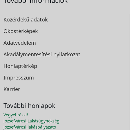
További információk
Közérdekű adatok
Okostérképek
Adatvédelem
Akadálymentesítési
nyilatkozat
Honlaptérkép
Impresszum
Karrier
További honlapok
Vegyél részt!
Józsefvárosi Lakásügynökség
Józsefvárosi lakáspályázato