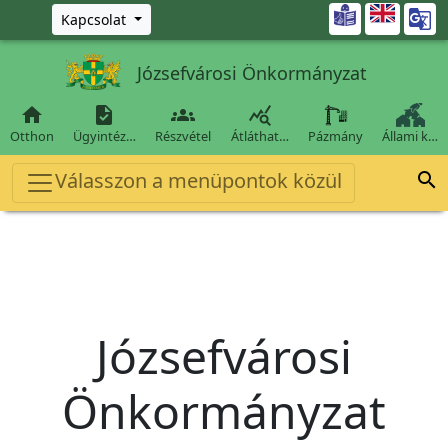
Ugrás a fő tartalomra

Kapcsolat
Józsefvárosi Önkormányzat




Otthon
Ügyintéz…
Részvétel
Átláthat…
Pázmány
Állami k…
Válasszon a menüpontok közül

Józsefvárosi
Önkormányzat