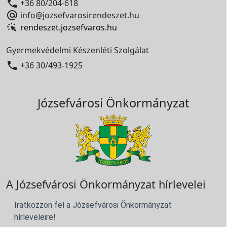

+36 80/204-618

info@jozsefvarosirendeszet.hu
rendeszet.jozsefvaros.hu
Gyermekvédelmi Készenléti Szolgálat

+36 30/493-1925
Józsefvárosi Önkormányzat
A Józsefvárosi Önkormányzat hírlevelei
Iratkozzon fel a Józsefvárosi Önkormányzat
hírleveleire!