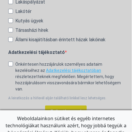
Lakáspályázat
Lakótér
Kutyás ügyek
Társasházi hírek
Állami kisajátításban érintett házak lakóinak
Adatkezelési tájékoztató
Önkéntesen hozzájárulok személyes adataim
kezeléséhez az
Adatkezelési tájékoztatóban
részletezetteknek megfelelően. Megértettem, hogy
hozzájárulásom visszavonására bármikor lehetőségem
van.
A leiratkozás a hírlevél alján található linkkel lesz lehetséges.
Feliratkozom!
Weboldalainkon sütiket és egyéb internetes
technológiákat használunk azért, hogy jobbá tegyük a
For the English Newsletter, click
HERE.