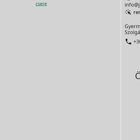
csere
info@j
re
Gyerm
Szolgá

+3
Ö