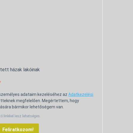
ntett házak lakóinak
 személyes adataim kezeléséhez az
Adatkezelési
tteknek megfelelően. Megértettem, hogy
ására bármikor lehetőségem van.
tó linkkel lesz lehetséges.
Feliratkozom!