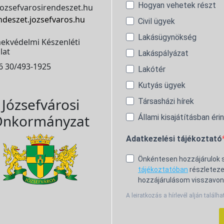
Hogyan vehetek részt
ozsefvarosirendeszet.hu
ndeszet.jozsefvaros.hu
Civil ügyek
Lakásügynökség
ekvédelmi Készenléti
lat
Lakáspályázat
6 30/493-1925
Lakótér
Kutyás ügyek
Józsefvárosi
Társasházi hírek
nkormányzat
Állami kisajátításban éri
Adatkezelési tájékoztató
Önkéntesen hozzájárulok
tájékoztatóban
részleteze
hozzájárulásom visszavon
A leiratkozás a hírlevél alján találha