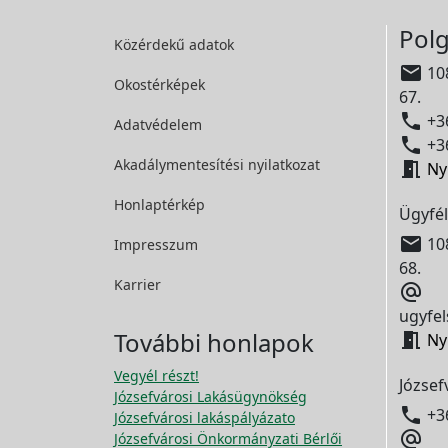
Polg
Közérdekű adatok

108
Okostérképek
67.

+36
Adatvédelem

+36
Akadálymentesítési
nyilatkozat

Ny
Honlaptérkép
Ügyfél

108
Impresszum
68.
Karrier

ugyfel
További honlapok

Ny
Vegyél részt!
József
Józsefvárosi Lakásügynökség

+3
Józsefvárosi lakáspályázato

Józsefvárosi Önkormányzati Bérlői