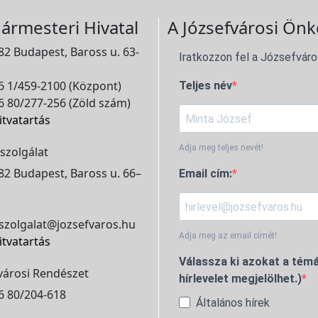
ármesteri Hivatal
A Józsefvárosi Önk
2 Budapest, Baross u. 63-
Iratkozzon fel a Józsefváro
 1/459-2100 (Központ)
Teljes név
 80/277-256 (Zöld szám)
itvatartás
Adja meg teljes nevét!
szolgálat
2 Budapest, Baross u. 66–
Email cím:
szolgalat@jozsefvaros.hu
Adja meg az email címét!
itvatartás
Válassza ki azokat a témá
városi Rendészet
hírlevelet megjelölhet.)
6 80/204-618
Általános hírek