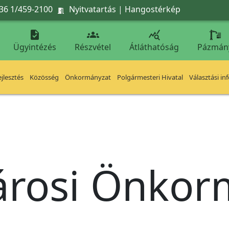
36 1/459-2100
Nyitvatartás
|
Hangostérkép




Ügyintézés
Részvétel
Átláthatóság
Pázmán
jlesztés
Közösség
Önkormányzat
Polgármesteri Hivatal
Választási in
árosi Önko