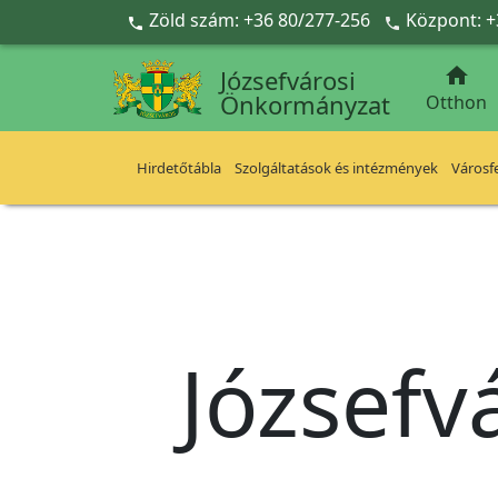
Ugrás a fő tartalomra
Zöld szám: +36 80/277-256
Központ: +



Józsefvárosi
Önkormányzat
Otthon
Hirdetőtábla
Szolgáltatások és intézmények
Városfe
Józsefv