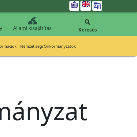


y
Állami kisajátítás
Keresés
formációk
Nemzetiségi Önkormányzatok
rmányzat