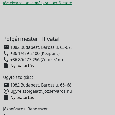
Józsefvárosi Önkormányzati Bérlői csere
Polgármesteri Hivatal

1082 Budapest, Baross u. 63-67.

+36 1/459-2100 (Központ)

+36 80/277-256 (Zöld szám)

Nyitvatartás
Ügyfélszolgálat

1082 Budapest, Baross u. 66–68.

ugyfelszolgalat@jozsefvaros.hu

Nyitvatartás
Józsefvárosi Rendészet