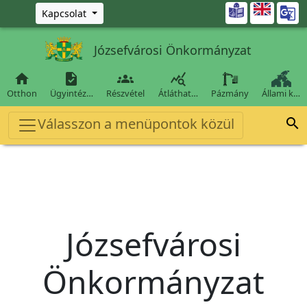
Ugrás a fő tartalomra

Kapcsolat
Józsefvárosi Önkormányzat




Otthon
Ügyintéz…
Részvétel
Átláthat…
Pázmány
Állami k…
Válasszon a menüpontok közül

Józsefvárosi
Önkormányzat