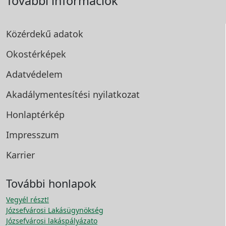
További információk
Közérdekű adatok
Okostérképek
Adatvédelem
Akadálymentesítési
nyilatkozat
Honlaptérkép
Impresszum
Karrier
További honlapok
Vegyél részt!
Józsefvárosi Lakásügynökség
Józsefvárosi lakáspályázato