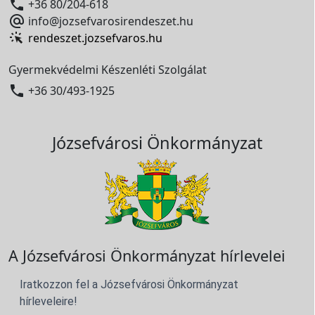

+36 80/204-618

info@jozsefvarosirendeszet.hu
rendeszet.jozsefvaros.hu
Gyermekvédelmi Készenléti Szolgálat

+36 30/493-1925
Józsefvárosi Önkormányzat
A Józsefvárosi Önkormányzat hírlevelei
Iratkozzon fel a Józsefvárosi Önkormányzat
hírleveleire!