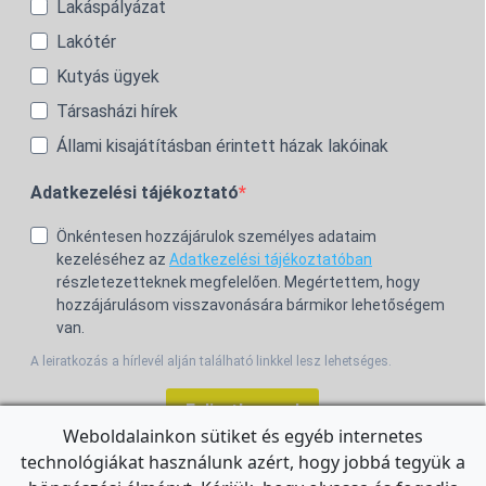
Lakáspályázat
Lakótér
Kutyás ügyek
Társasházi hírek
Állami kisajátításban érintett házak lakóinak
Adatkezelési tájékoztató
Önkéntesen hozzájárulok személyes adataim
kezeléséhez az
Adatkezelési tájékoztatóban
részletezetteknek megfelelően. Megértettem, hogy
hozzájárulásom visszavonására bármikor lehetőségem
van.
A leiratkozás a hírlevél alján található linkkel lesz lehetséges.
Feliratkozom!
Weboldalainkon sütiket és egyéb internetes
technológiákat használunk azért, hogy jobbá tegyük a
For the English Newsletter, click
HERE.