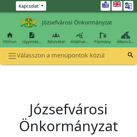
Ugrás a fő tartalomra

Kapcsolat
Józsefvárosi Önkormányzat




Otthon
Ügyintéz…
Részvétel
Átláthat…
Pázmány
Állami k…
Válasszon a menüpontok közül

Józsefvárosi
Önkormányzat