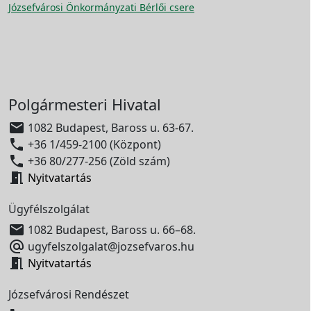
Józsefvárosi Önkormányzati Bérlői csere
Polgármesteri Hivatal

1082 Budapest, Baross u. 63-67.

+36 1/459-2100 (Központ)

+36 80/277-256 (Zöld szám)

Nyitvatartás
Ügyfélszolgálat

1082 Budapest, Baross u. 66–68.

ugyfelszolgalat@jozsefvaros.hu

Nyitvatartás
Józsefvárosi Rendészet