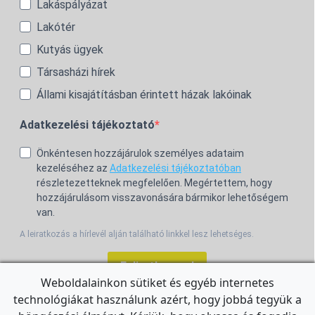
Lakáspályázat
Lakótér
Kutyás ügyek
Társasházi hírek
Állami kisajátításban érintett házak lakóinak
Adatkezelési tájékoztató
Önkéntesen hozzájárulok személyes adataim
kezeléséhez az
Adatkezelési tájékoztatóban
részletezetteknek megfelelően. Megértettem, hogy
hozzájárulásom visszavonására bármikor lehetőségem
van.
A leiratkozás a hírlevél alján található linkkel lesz lehetséges.
Feliratkozom!
Weboldalainkon sütiket és egyéb internetes
technológiákat használunk azért, hogy jobbá tegyük a
For the English Newsletter, click
HERE.