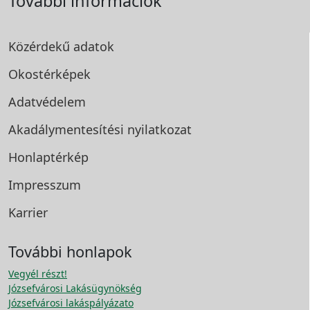
További információk
Közérdekű adatok
Okostérképek
Adatvédelem
Akadálymentesítési
nyilatkozat
Honlaptérkép
Impresszum
Karrier
További honlapok
Vegyél részt!
Józsefvárosi Lakásügynökség
Józsefvárosi lakáspályázato