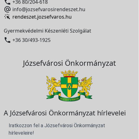

+36 80/204-618

info@jozsefvarosirendeszet.hu
rendeszet.jozsefvaros.hu
Gyermekvédelmi Készenléti Szolgálat

+36 30/493-1925
Józsefvárosi Önkormányzat
A Józsefvárosi Önkormányzat hírlevelei
Iratkozzon fel a Józsefvárosi Önkormányzat
hírleveleire!