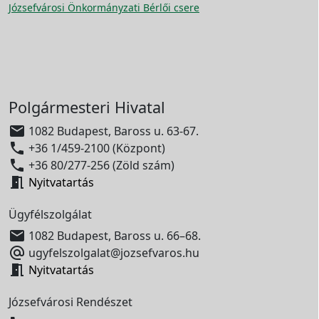
Józsefvárosi Önkormányzati Bérlői csere
Polgármesteri Hivatal

1082 Budapest, Baross u. 63-67.

+36 1/459-2100 (Központ)

+36 80/277-256 (Zöld szám)

Nyitvatartás
Ügyfélszolgálat

1082 Budapest, Baross u. 66–68.

ugyfelszolgalat@jozsefvaros.hu

Nyitvatartás
Józsefvárosi Rendészet