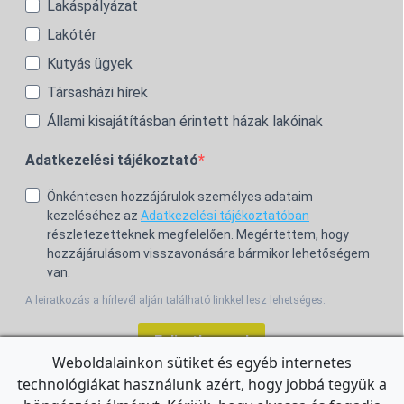
Lakáspályázat
Lakótér
Kutyás ügyek
Társasházi hírek
Állami kisajátításban érintett házak lakóinak
Adatkezelési tájékoztató
Önkéntesen hozzájárulok személyes adataim
kezeléséhez az
Adatkezelési tájékoztatóban
részletezetteknek megfelelően. Megértettem, hogy
hozzájárulásom visszavonására bármikor lehetőségem
van.
A leiratkozás a hírlevél alján található linkkel lesz lehetséges.
Feliratkozom!
Weboldalainkon sütiket és egyéb internetes
technológiákat használunk azért, hogy jobbá tegyük a
For the English Newsletter, click
HERE.