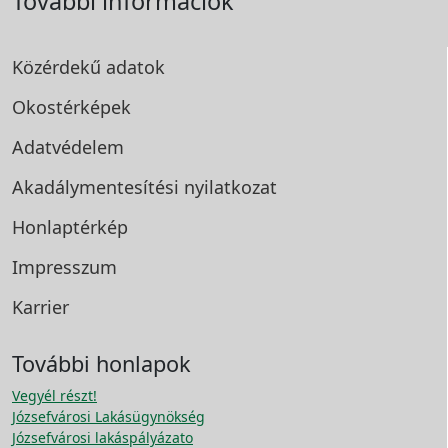
További információk
Közérdekű adatok
Okostérképek
Adatvédelem
Akadálymentesítési
nyilatkozat
Honlaptérkép
Impresszum
Karrier
További honlapok
Vegyél részt!
Józsefvárosi Lakásügynökség
Józsefvárosi lakáspályázato