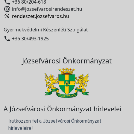

+36 80/204-618

info@jozsefvarosirendeszet.hu
rendeszet.jozsefvaros.hu
Gyermekvédelmi Készenléti Szolgálat

+36 30/493-1925
Józsefvárosi Önkormányzat
A Józsefvárosi Önkormányzat hírlevelei
Iratkozzon fel a Józsefvárosi Önkormányzat
hírleveleire!