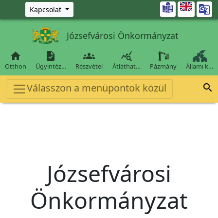
Ugrás a fő tartalomra

Kapcsolat
Józsefvárosi Önkormányzat




Otthon
Ügyintéz…
Részvétel
Átláthat…
Pázmány
Állami k…
Válasszon a menüpontok közül

Józsefvárosi
Önkormányzat