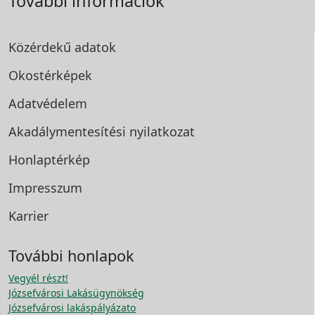
További információk
Közérdekű adatok
Okostérképek
Adatvédelem
Akadálymentesítési
nyilatkozat
Honlaptérkép
Impresszum
Karrier
További honlapok
Vegyél részt!
Józsefvárosi Lakásügynökség
Józsefvárosi lakáspályázato