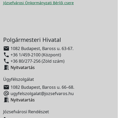
Józsefvárosi Önkormányzati Bérlői csere
Polgármesteri Hivatal

1082 Budapest, Baross u. 63-67.

+36 1/459-2100 (Központ)

+36 80/277-256 (Zöld szám)

Nyitvatartás
Ügyfélszolgálat

1082 Budapest, Baross u. 66–68.

ugyfelszolgalat@jozsefvaros.hu

Nyitvatartás
Józsefvárosi Rendészet