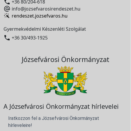

+36 80/204-618

info@jozsefvarosirendeszet.hu
rendeszet.jozsefvaros.hu
Gyermekvédelmi Készenléti Szolgálat

+36 30/493-1925
Józsefvárosi Önkormányzat
A Józsefvárosi Önkormányzat hírlevelei
Iratkozzon fel a Józsefvárosi Önkormányzat
hírleveleire!