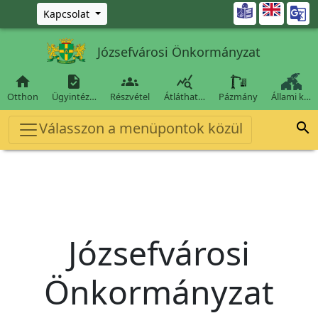
Ugrás a fő tartalomra

Kapcsolat
Józsefvárosi Önkormányzat




Otthon
Ügyintéz…
Részvétel
Átláthat…
Pázmány
Állami k…
Válasszon a menüpontok közül

Józsefvárosi
Önkormányzat