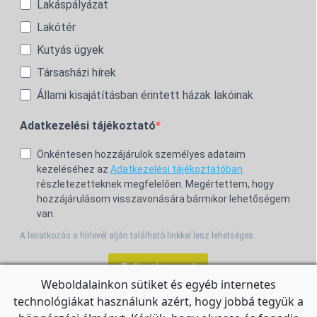
Lakáspályázat
Lakótér
Kutyás ügyek
Társasházi hírek
Állami kisajátításban érintett házak lakóinak
Adatkezelési tájékoztató
Önkéntesen hozzájárulok személyes adataim
kezeléséhez az
Adatkezelési tájékoztatóban
részletezetteknek megfelelően. Megértettem, hogy
hozzájárulásom visszavonására bármikor lehetőségem
van.
A leiratkozás a hírlevél alján található linkkel lesz lehetséges.
Feliratkozom!
Weboldalainkon sütiket és egyéb internetes
technológiákat használunk azért, hogy jobbá tegyük a
For the English Newsletter, click
HERE.