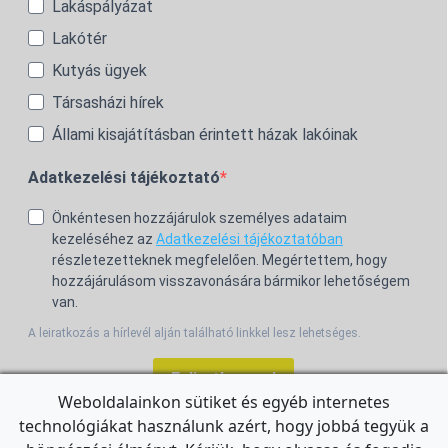
Lakáspályázat
Lakótér
Kutyás ügyek
Társasházi hírek
Állami kisajátításban érintett házak lakóinak
Adatkezelési tájékoztató
Önkéntesen hozzájárulok személyes adataim
kezeléséhez az
Adatkezelési tájékoztatóban
részletezetteknek megfelelően. Megértettem, hogy
hozzájárulásom visszavonására bármikor lehetőségem
van.
A leiratkozás a hírlevél alján található linkkel lesz lehetséges.
Feliratkozom!
Weboldalainkon sütiket és egyéb internetes
technológiákat használunk azért, hogy jobbá tegyük a
For the English Newsletter, click
HERE.