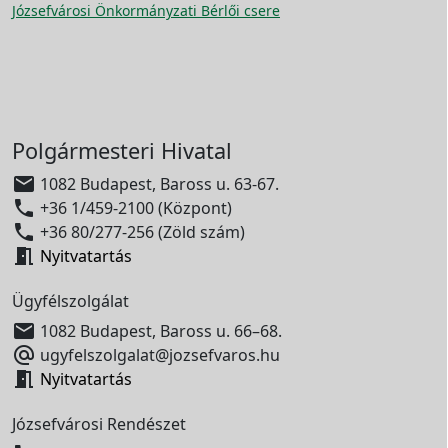
Józsefvárosi Önkormányzati Bérlői csere
Polgármesteri Hivatal

1082 Budapest, Baross u. 63-67.

+36 1/459-2100 (Központ)

+36 80/277-256 (Zöld szám)

Nyitvatartás
Ügyfélszolgálat

1082 Budapest, Baross u. 66–68.

ugyfelszolgalat@jozsefvaros.hu

Nyitvatartás
Józsefvárosi Rendészet