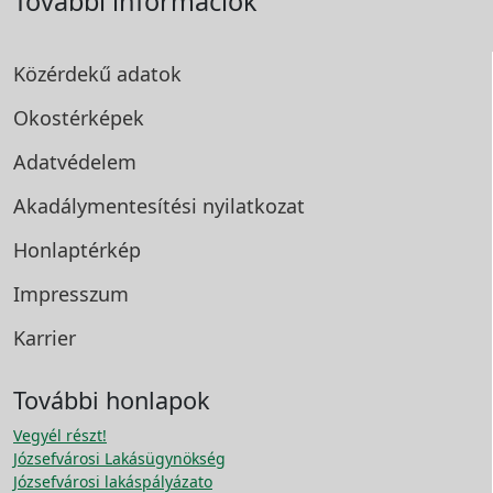
További információk
Közérdekű adatok
Okostérképek
Adatvédelem
Akadálymentesítési
nyilatkozat
Honlaptérkép
Impresszum
Karrier
További honlapok
Vegyél részt!
Józsefvárosi Lakásügynökség
Józsefvárosi lakáspályázato