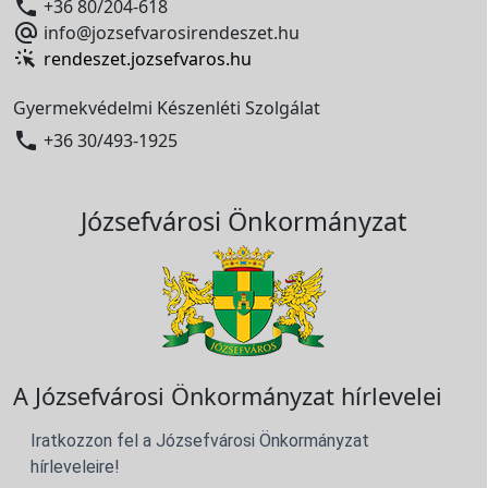

+36 80/204-618

info@jozsefvarosirendeszet.hu
rendeszet.jozsefvaros.hu
Gyermekvédelmi Készenléti Szolgálat

+36 30/493-1925
Józsefvárosi Önkormányzat
A Józsefvárosi Önkormányzat hírlevelei
Iratkozzon fel a Józsefvárosi Önkormányzat
hírleveleire!