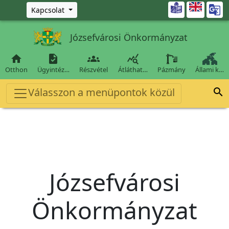
Ugrás a fő tartalomra

Kapcsolat
Józsefvárosi Önkormányzat




Otthon
Ügyintéz…
Részvétel
Átláthat…
Pázmány
Állami k…
Válasszon a menüpontok közül

Józsefvárosi
Önkormányzat