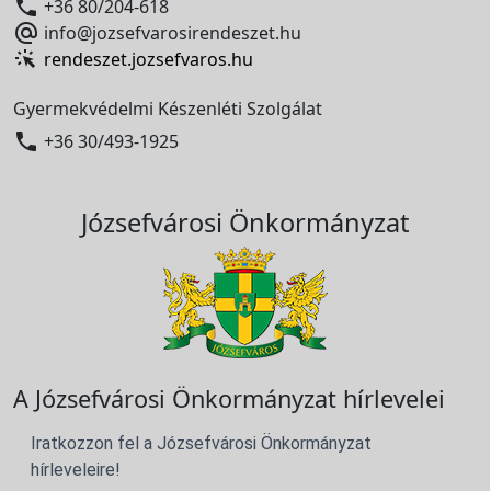

+36 80/204-618

info@jozsefvarosirendeszet.hu
rendeszet.jozsefvaros.hu
Gyermekvédelmi Készenléti Szolgálat

+36 30/493-1925
Józsefvárosi Önkormányzat
A Józsefvárosi Önkormányzat hírlevelei
Iratkozzon fel a Józsefvárosi Önkormányzat
hírleveleire!