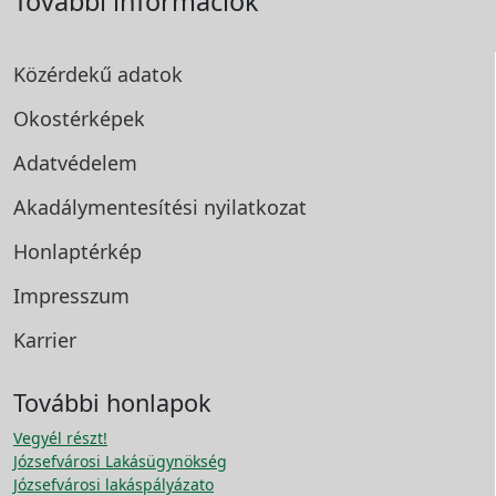
További információk
Közérdekű adatok
Okostérképek
Adatvédelem
Akadálymentesítési
nyilatkozat
Honlaptérkép
Impresszum
Karrier
További honlapok
Vegyél részt!
Józsefvárosi Lakásügynökség
Józsefvárosi lakáspályázato