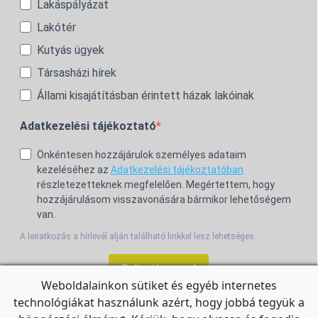
Lakáspályázat
Lakótér
Kutyás ügyek
Társasházi hírek
Állami kisajátításban érintett házak lakóinak
Adatkezelési tájékoztató
Önkéntesen hozzájárulok személyes adataim
kezeléséhez az
Adatkezelési tájékoztatóban
részletezetteknek megfelelően. Megértettem, hogy
hozzájárulásom visszavonására bármikor lehetőségem
van.
A leiratkozás a hírlevél alján található linkkel lesz lehetséges.
Feliratkozom!
Weboldalainkon sütiket és egyéb internetes
technológiákat használunk azért, hogy jobbá tegyük a
For the English Newsletter, click
HERE.