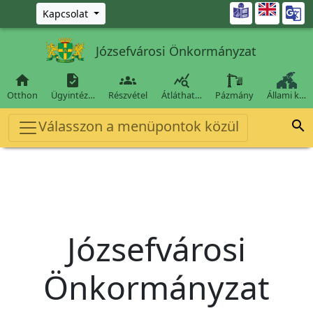
Ugrás a fő tartalomra

Kapcsolat
Józsefvárosi Önkormányzat




Otthon
Ügyintéz…
Részvétel
Átláthat…
Pázmány
Állami k…
Válasszon a menüpontok közül

Józsefvárosi
Önkormányzat