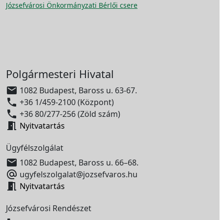
Józsefvárosi Önkormányzati Bérlői csere
Polgármesteri Hivatal

1082 Budapest, Baross u. 63-67.

+36 1/459-2100 (Központ)

+36 80/277-256 (Zöld szám)

Nyitvatartás
Ügyfélszolgálat

1082 Budapest, Baross u. 66–68.

ugyfelszolgalat@jozsefvaros.hu

Nyitvatartás
Józsefvárosi Rendészet