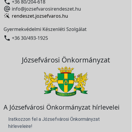

+36 80/204-618

info@jozsefvarosirendeszet.hu
rendeszet.jozsefvaros.hu
Gyermekvédelmi Készenléti Szolgálat

+36 30/493-1925
Józsefvárosi Önkormányzat
A Józsefvárosi Önkormányzat hírlevelei
Iratkozzon fel a Józsefvárosi Önkormányzat
hírleveleire!