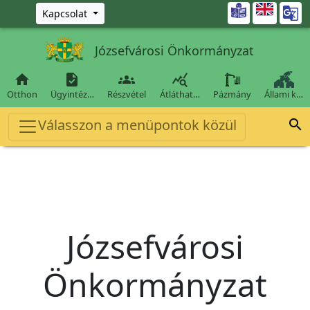
Ugrás a fő tartalomra

Kapcsolat
Józsefvárosi Önkormányzat




Otthon
Ügyintéz…
Részvétel
Átláthat…
Pázmány
Állami k…
Válasszon a menüpontok közül

Józsefvárosi
Önkormányzat