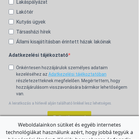
Lakáspályázat
Lakótér
Kutyás ügyek
Társasházi hírek
Állami kisajátításban érintett házak lakóinak
Adatkezelési tájékoztató
Önkéntesen hozzájárulok személyes adataim
kezeléséhez az
Adatkezelési tájékoztatóban
részletezetteknek megfelelően. Megértettem, hogy
hozzájárulásom visszavonására bármikor lehetőségem
van.
A leiratkozás a hírlevél alján található linkkel lesz lehetséges.
Feliratkozom!
Weboldalainkon sütiket és egyéb internetes
technológiákat használunk azért, hogy jobbá tegyük a
For the English Newsletter, click
HERE.