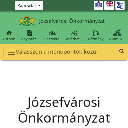
Ugrás a fő tartalomra

Kapcsolat
Józsefvárosi Önkormányzat




Otthon
Ügyintéz…
Részvétel
Átláthat…
Pázmány
Állami k…
Válasszon a menüpontok közül

Józsefvárosi
Önkormányzat