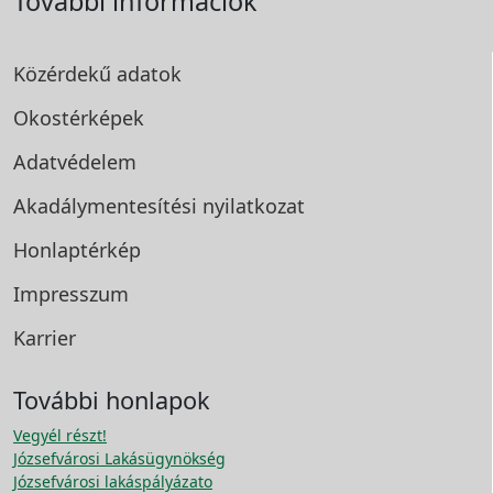
További információk
Közérdekű adatok
Okostérképek
Adatvédelem
Akadálymentesítési
nyilatkozat
Honlaptérkép
Impresszum
Karrier
További honlapok
Vegyél részt!
Józsefvárosi Lakásügynökség
Józsefvárosi lakáspályázato