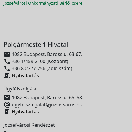
Józsefvárosi Önkormányzati Bérlői csere
Polgármesteri Hivatal

1082 Budapest, Baross u. 63-67.

+36 1/459-2100 (Központ)

+36 80/277-256 (Zöld szám)

Nyitvatartás
Ügyfélszolgálat

1082 Budapest, Baross u. 66–68.

ugyfelszolgalat@jozsefvaros.hu

Nyitvatartás
Józsefvárosi Rendészet