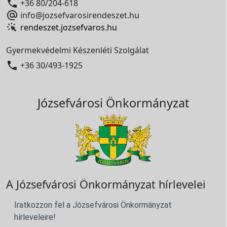

+36 80/204-618

info@jozsefvarosirendeszet.hu
rendeszet.jozsefvaros.hu
Gyermekvédelmi Készenléti Szolgálat

+36 30/493-1925
Józsefvárosi Önkormányzat
A Józsefvárosi Önkormányzat hírlevelei
Iratkozzon fel a Józsefvárosi Önkormányzat
hírleveleire!