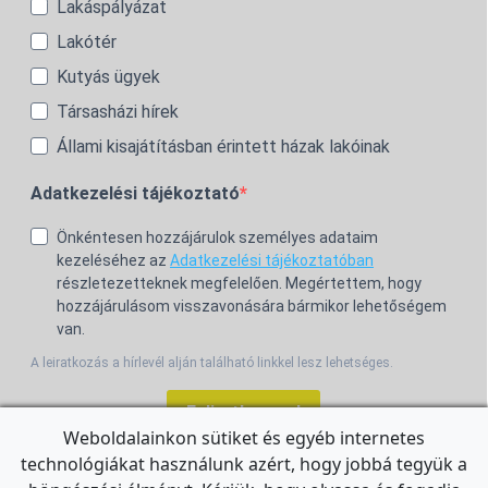
Lakáspályázat
Lakótér
Kutyás ügyek
Társasházi hírek
Állami kisajátításban érintett házak lakóinak
Adatkezelési tájékoztató
Önkéntesen hozzájárulok személyes adataim
kezeléséhez az
Adatkezelési tájékoztatóban
részletezetteknek megfelelően. Megértettem, hogy
hozzájárulásom visszavonására bármikor lehetőségem
van.
A leiratkozás a hírlevél alján található linkkel lesz lehetséges.
Feliratkozom!
Weboldalainkon sütiket és egyéb internetes
technológiákat használunk azért, hogy jobbá tegyük a
For the English Newsletter, click
HERE.