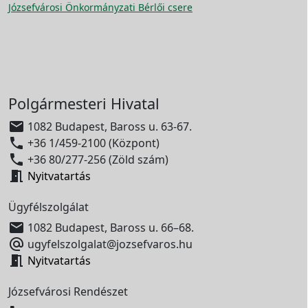
Józsefvárosi Önkormányzati Bérlői csere
Polgármesteri Hivatal

1082 Budapest, Baross u. 63-67.

+36 1/459-2100 (Központ)

+36 80/277-256 (Zöld szám)

Nyitvatartás
Ügyfélszolgálat

1082 Budapest, Baross u. 66–68.

ugyfelszolgalat@jozsefvaros.hu

Nyitvatartás
Józsefvárosi Rendészet