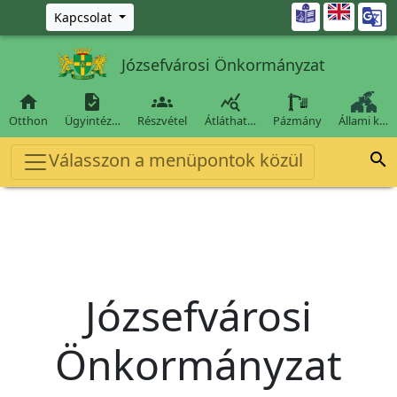
Ugrás a fő tartalomra

Kapcsolat
Józsefvárosi Önkormányzat




Otthon
Ügyintéz…
Részvétel
Átláthat…
Pázmány
Állami k…
Válasszon a menüpontok közül

Józsefvárosi
Önkormányzat