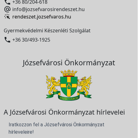

+36 80/204-618

info@jozsefvarosirendeszet.hu
rendeszet.jozsefvaros.hu
Gyermekvédelmi Készenléti Szolgálat

+36 30/493-1925
Józsefvárosi Önkormányzat
A Józsefvárosi Önkormányzat hírlevelei
Iratkozzon fel a Józsefvárosi Önkormányzat
hírleveleire!