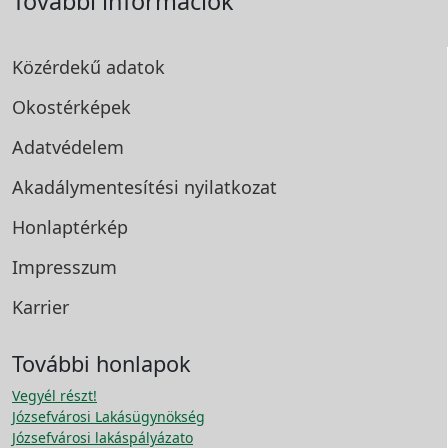
További információk
Közérdekű adatok
Okostérképek
Adatvédelem
Akadálymentesítési
nyilatkozat
Honlaptérkép
Impresszum
Karrier
További honlapok
Vegyél részt!
Józsefvárosi Lakásügynökség
Józsefvárosi lakáspályázato