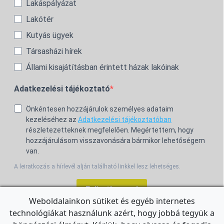
Lakáspályázat
Lakótér
Kutyás ügyek
Társasházi hírek
Állami kisajátításban érintett házak lakóinak
Adatkezelési tájékoztató
Önkéntesen hozzájárulok személyes adataim
kezeléséhez az
Adatkezelési tájékoztatóban
részletezetteknek megfelelően. Megértettem, hogy
hozzájárulásom visszavonására bármikor lehetőségem
van.
A leiratkozás a hírlevél alján található linkkel lesz lehetséges.
Feliratkozom!
Weboldalainkon sütiket és egyéb internetes
technológiákat használunk azért, hogy jobbá tegyük a
For the English Newsletter, click
HERE.