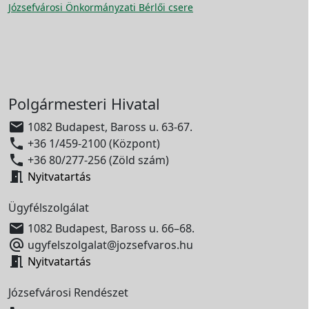
Józsefvárosi Önkormányzati Bérlői csere
Polgármesteri Hivatal

1082 Budapest, Baross u. 63-67.

+36 1/459-2100 (Központ)

+36 80/277-256 (Zöld szám)

Nyitvatartás
Ügyfélszolgálat

1082 Budapest, Baross u. 66–68.

ugyfelszolgalat@jozsefvaros.hu

Nyitvatartás
Józsefvárosi Rendészet