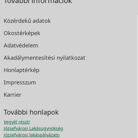
További információk
Közérdekű adatok
Okostérképek
Adatvédelem
Akadálymentesítési
nyilatkozat
Honlaptérkép
Impresszum
Karrier
További honlapok
Vegyél részt!
Józsefvárosi Lakásügynökség
Józsefvárosi lakáspályázato