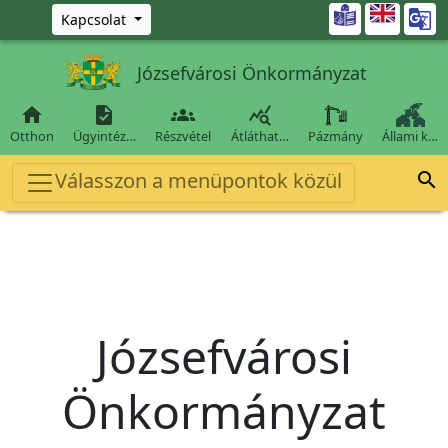
Ugrás a fő tartalomra

Kapcsolat
Józsefvárosi Önkormányzat




Otthon
Ügyintéz…
Részvétel
Átláthat…
Pázmány
Állami k…
Válasszon a menüpontok közül

Józsefvárosi
Önkormányzat