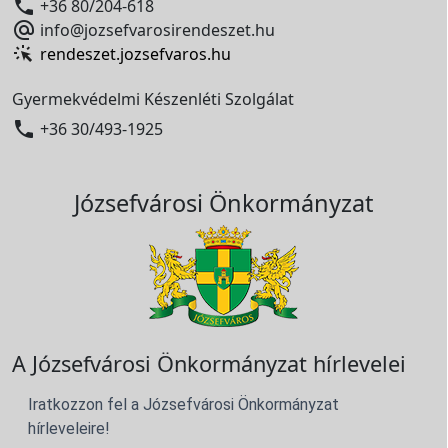

+36 80/204-618

info@jozsefvarosirendeszet.hu
rendeszet.jozsefvaros.hu
Gyermekvédelmi Készenléti Szolgálat

+36 30/493-1925
Józsefvárosi Önkormányzat
A Józsefvárosi Önkormányzat hírlevelei
Iratkozzon fel a Józsefvárosi Önkormányzat
hírleveleire!