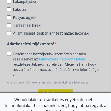
Lakáspályázat
Lakótér
Kutyás ügyek
Társasházi hírek
Állami kisajátításban érintett házak lakóinak
Adatkezelési tájékoztató
Önkéntesen hozzájárulok személyes adataim
kezeléséhez az
Adatkezelési tájékoztatóban
részletezetteknek megfelelően. Megértettem, hogy
hozzájárulásom visszavonására bármikor lehetőségem
van.
A leiratkozás a hírlevél alján található linkkel lesz lehetséges.
Feliratkozom!
Weboldalainkon sütiket és egyéb internetes
technológiákat használunk azért, hogy jobbá tegyük a
For the English Newsletter, click
HERE.