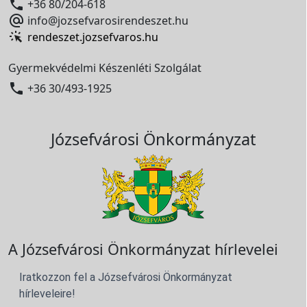

+36 80/204-618

info@jozsefvarosirendeszet.hu
rendeszet.jozsefvaros.hu
Gyermekvédelmi Készenléti Szolgálat

+36 30/493-1925
Józsefvárosi Önkormányzat
A Józsefvárosi Önkormányzat hírlevelei
Iratkozzon fel a Józsefvárosi Önkormányzat
hírleveleire!