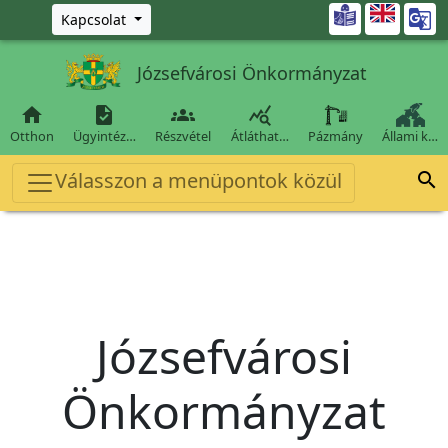
Ugrás a fő tartalomra

Kapcsolat
Józsefvárosi Önkormányzat




Otthon
Ügyintéz…
Részvétel
Átláthat…
Pázmány
Állami k…
Válasszon a menüpontok közül

Józsefvárosi
Önkormányzat