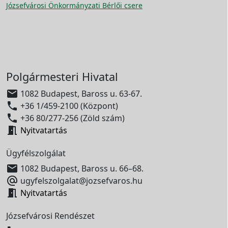
Józsefvárosi Önkormányzati Bérlői csere
Polgármesteri Hivatal

1082 Budapest, Baross u. 63-67.

+36 1/459-2100 (Központ)

+36 80/277-256 (Zöld szám)

Nyitvatartás
Ügyfélszolgálat

1082 Budapest, Baross u. 66–68.

ugyfelszolgalat@jozsefvaros.hu

Nyitvatartás
Józsefvárosi Rendészet