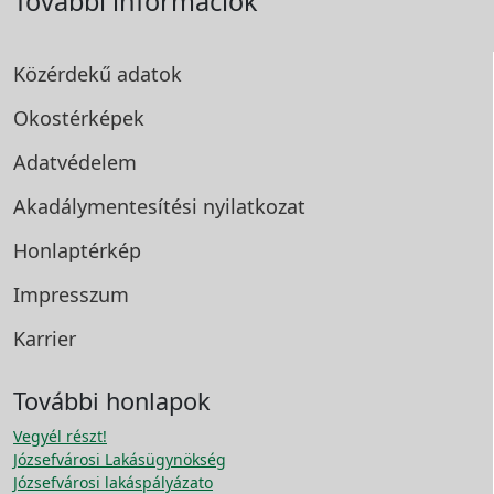
További információk
Közérdekű adatok
Okostérképek
Adatvédelem
Akadálymentesítési
nyilatkozat
Honlaptérkép
Impresszum
Karrier
További honlapok
Vegyél részt!
Józsefvárosi Lakásügynökség
Józsefvárosi lakáspályázato