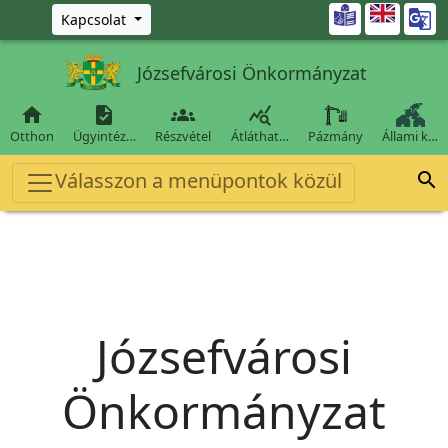
Ugrás a fő tartalomra

Kapcsolat
Józsefvárosi Önkormányzat




Otthon
Ügyintéz…
Részvétel
Átláthat…
Pázmány
Állami k…
Válasszon a menüpontok közül

Józsefvárosi
Önkormányzat