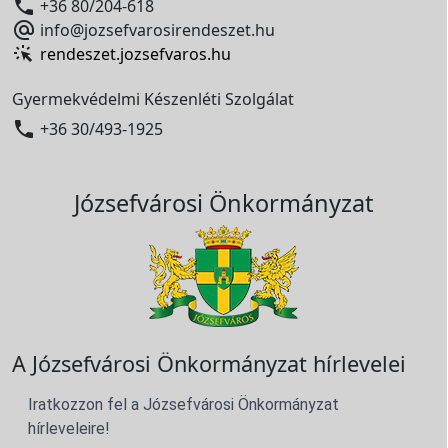

+36 80/204-618

info@jozsefvarosirendeszet.hu
rendeszet.jozsefvaros.hu
Gyermekvédelmi Készenléti Szolgálat

+36 30/493-1925
Józsefvárosi Önkormányzat
A Józsefvárosi Önkormányzat hírlevelei
Iratkozzon fel a Józsefvárosi Önkormányzat
hírleveleire!