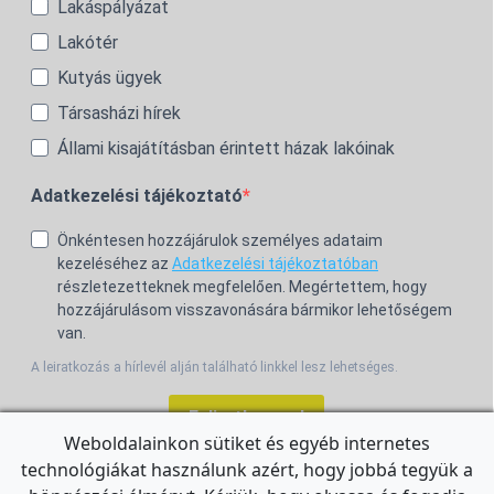
Lakáspályázat
Lakótér
Kutyás ügyek
Társasházi hírek
Állami kisajátításban érintett házak lakóinak
Adatkezelési tájékoztató
Önkéntesen hozzájárulok személyes adataim
kezeléséhez az
Adatkezelési tájékoztatóban
részletezetteknek megfelelően. Megértettem, hogy
hozzájárulásom visszavonására bármikor lehetőségem
van.
A leiratkozás a hírlevél alján található linkkel lesz lehetséges.
Feliratkozom!
Weboldalainkon sütiket és egyéb internetes
technológiákat használunk azért, hogy jobbá tegyük a
For the English Newsletter, click
HERE.