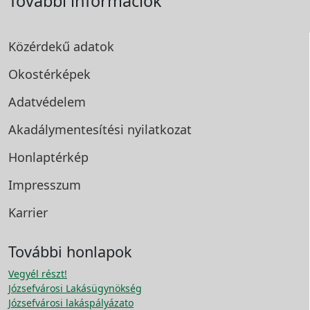
További információk
Közérdekű adatok
Okostérképek
Adatvédelem
Akadálymentesítési
nyilatkozat
Honlaptérkép
Impresszum
Karrier
További honlapok
Vegyél részt!
Józsefvárosi Lakásügynökség
Józsefvárosi lakáspályázato