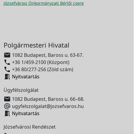
Józsefvárosi Önkormányzati Bérlői csere
Polgármesteri Hivatal

1082 Budapest, Baross u. 63-67.

+36 1/459-2100 (Központ)

+36 80/277-256 (Zöld szám)

Nyitvatartás
Ügyfélszolgálat

1082 Budapest, Baross u. 66–68.

ugyfelszolgalat@jozsefvaros.hu

Nyitvatartás
Józsefvárosi Rendészet