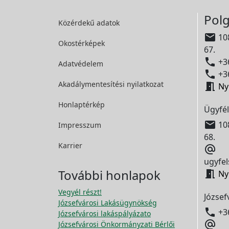
Polg
Közérdekű adatok

108
Okostérképek
67.

+36
Adatvédelem

+36
Akadálymentesítési
nyilatkozat

Ny
Honlaptérkép
Ügyfél

108
Impresszum
68.
Karrier

ugyfel
További honlapok

Ny
Vegyél részt!
József
Józsefvárosi Lakásügynökség

+3
Józsefvárosi lakáspályázato

Józsefvárosi Önkormányzati Bérlői