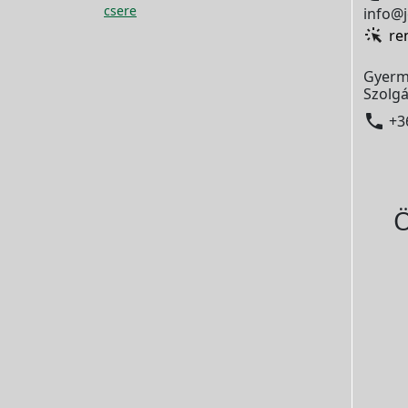
csere
info@j
re
Gyerm
Szolgá

+3
Ö