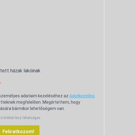
ntett házak lakóinak
 személyes adataim kezeléséhez az
Adatkezelési
tteknek megfelelően. Megértettem, hogy
ására bármikor lehetőségem van.
tó linkkel lesz lehetséges.
Feliratkozom!