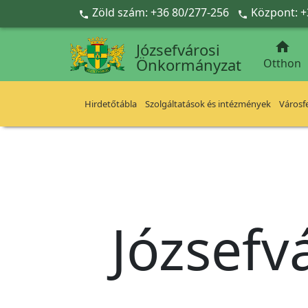
Ugrás a fő tartalomra
Zöld szám: +36 80/277-256
Központ: +



Józsefvárosi
Önkormányzat
Otthon
Hirdetőtábla
Szolgáltatások és intézmények
Városfe
Józsefv