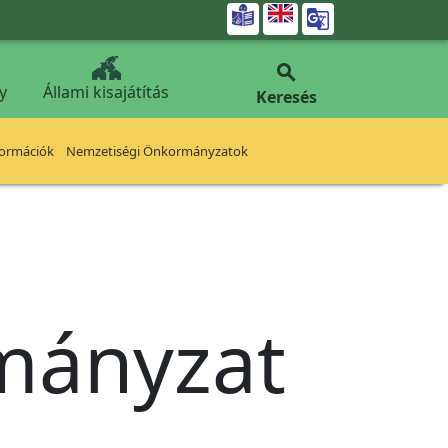


y
Állami kisajátítás
Keresés
formációk
Nemzetiségi Önkormányzatok
rmányzat