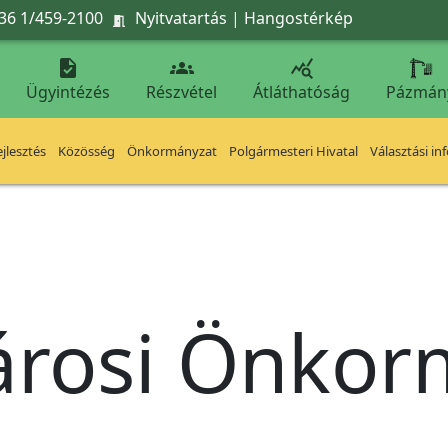
36 1/459-2100
Nyitvatartás
|
Hangostérkép




Ügyintézés
Részvétel
Átláthatóság
Pázmán
jlesztés
Közösség
Önkormányzat
Polgármesteri Hivatal
Választási in
árosi Önko