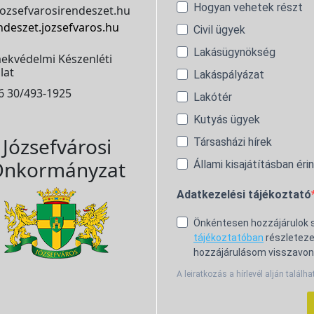
Hogyan vehetek részt
ozsefvarosirendeszet.hu
ndeszet.jozsefvaros.hu
Civil ügyek
Lakásügynökség
ekvédelmi Készenléti
lat
Lakáspályázat
6 30/493-1925
Lakótér
Kutyás ügyek
Józsefvárosi
Társasházi hírek
nkormányzat
Állami kisajátításban éri
Adatkezelési tájékoztató
Önkéntesen hozzájárulok
tájékoztatóban
részleteze
hozzájárulásom visszavon
A leiratkozás a hírlevél alján találha