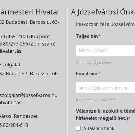
ármesteri Hivatal
A Józsefvárosi Önk
2 Budapest, Baross u. 63-
Iratkozzon fel a Józsefváro
 1/459-2100 (Központ)
Teljes név
 80/277-256 (Zöld szám)
itvatartás
Adja meg teljes nevét!
szolgálat
2 Budapest, Baross u. 66–
Email cím:
szolgalat@jozsefvaros.hu
Adja meg az email címét!
itvatartás
Válassza ki azokat a témá
városi Rendészet
hírlevelet megjelölhet.)
6 80/204-618
Általános hírek