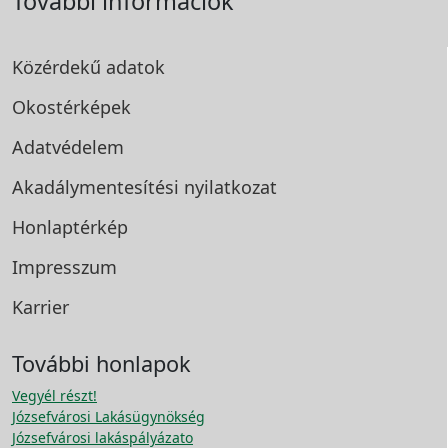
További információk
Közérdekű adatok
Okostérképek
Adatvédelem
Akadálymentesítési
nyilatkozat
Honlaptérkép
Impresszum
Karrier
További honlapok
Vegyél részt!
Józsefvárosi Lakásügynökség
Józsefvárosi lakáspályázato