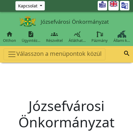
Ugrás a fő tartalomra

Kapcsolat
Józsefvárosi Önkormányzat




Otthon
Ügyintéz…
Részvétel
Átláthat…
Pázmány
Állami k…
Válasszon a menüpontok közül

Józsefvárosi
Önkormányzat