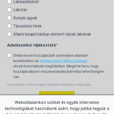
Lakáspályázat
Lakótér
Kutyás ügyek
Társasházi hírek
Állami kisajátításban érintett házak lakóinak
Adatkezelési tájékoztató
Önkéntesen hozzájárulok személyes adataim
kezeléséhez az
Adatkezelési tájékoztatóban
részletezetteknek megfelelően. Megértettem, hogy
hozzájárulásom visszavonására bármikor lehetőségem
van.
A leiratkozás a hírlevél alján található linkkel lesz lehetséges.
Feliratkozom!
Weboldalainkon sütiket és egyéb internetes
technológiákat használunk azért, hogy jobbá tegyük a
For the English Newsletter, click
HERE.