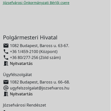
Józsefvárosi Önkormányzati Bérlői csere
Polgármesteri Hivatal

1082 Budapest, Baross u. 63-67.

+36 1/459-2100 (Központ)

+36 80/277-256 (Zöld szám)

Nyitvatartás
Ügyfélszolgálat

1082 Budapest, Baross u. 66–68.

ugyfelszolgalat@jozsefvaros.hu

Nyitvatartás
Józsefvárosi Rendészet