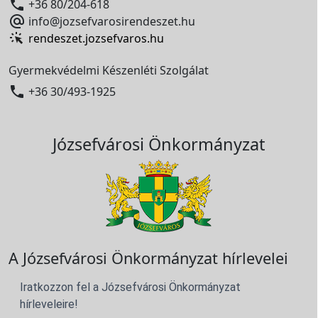

+36 80/204-618

info@jozsefvarosirendeszet.hu
rendeszet.jozsefvaros.hu
Gyermekvédelmi Készenléti Szolgálat

+36 30/493-1925
Józsefvárosi Önkormányzat
A Józsefvárosi Önkormányzat hírlevelei
Iratkozzon fel a Józsefvárosi Önkormányzat
hírleveleire!