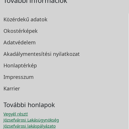
További információk
Közérdekű adatok
Okostérképek
Adatvédelem
Akadálymentesítési
nyilatkozat
Honlaptérkép
Impresszum
Karrier
További honlapok
Vegyél részt!
Józsefvárosi Lakásügynökség
Józsefvárosi lakáspályázato