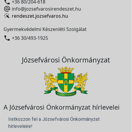

+36 80/204-618

info@jozsefvarosirendeszet.hu
rendeszet.jozsefvaros.hu
Gyermekvédelmi Készenléti Szolgálat

+36 30/493-1925
Józsefvárosi Önkormányzat
A Józsefvárosi Önkormányzat hírlevelei
Iratkozzon fel a Józsefvárosi Önkormányzat
hírleveleire!