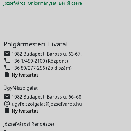
Józsefvárosi Önkormányzati Bérlői csere
Polgármesteri Hivatal

1082 Budapest, Baross u. 63-67.

+36 1/459-2100 (Központ)

+36 80/277-256 (Zöld szám)

Nyitvatartás
Ügyfélszolgálat

1082 Budapest, Baross u. 66–68.

ugyfelszolgalat@jozsefvaros.hu

Nyitvatartás
Józsefvárosi Rendészet