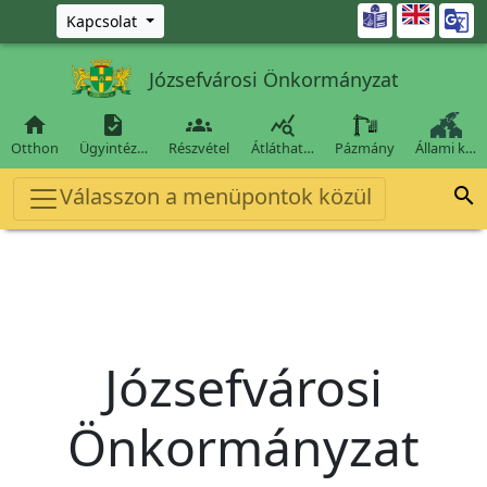
Ugrás a fő tartalomra

Kapcsolat
Józsefvárosi Önkormányzat




Otthon
Ügyintéz…
Részvétel
Átláthat…
Pázmány
Állami k…
Válasszon a menüpontok közül

Józsefvárosi
Önkormányzat