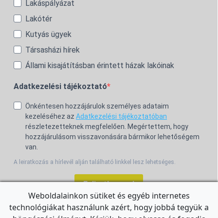
Lakáspályázat
Lakótér
Kutyás ügyek
Társasházi hírek
Állami kisajátításban érintett házak lakóinak
Adatkezelési tájékoztató
Önkéntesen hozzájárulok személyes adataim
kezeléséhez az
Adatkezelési tájékoztatóban
részletezetteknek megfelelően. Megértettem, hogy
hozzájárulásom visszavonására bármikor lehetőségem
van.
A leiratkozás a hírlevél alján található linkkel lesz lehetséges.
Feliratkozom!
Weboldalainkon sütiket és egyéb internetes
technológiákat használunk azért, hogy jobbá tegyük a
For the English Newsletter, click
HERE.