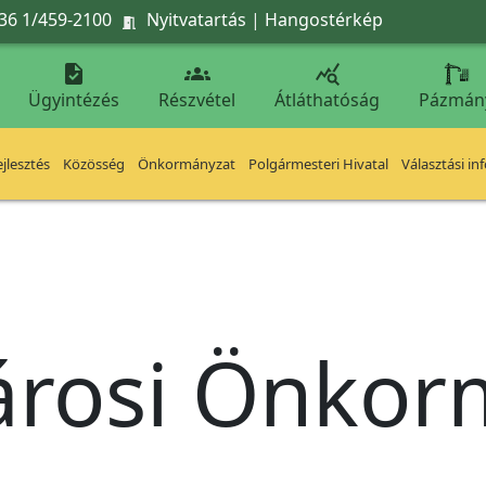
36 1/459-2100
Nyitvatartás
|
Hangostérkép




Ügyintézés
Részvétel
Átláthatóság
Pázmán
jlesztés
Közösség
Önkormányzat
Polgármesteri Hivatal
Választási in
árosi Önko