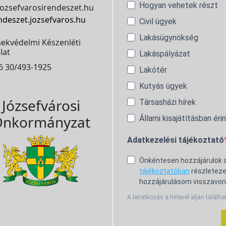
Hogyan vehetek részt
ozsefvarosirendeszet.hu
ndeszet.jozsefvaros.hu
Civil ügyek
Lakásügynökség
ekvédelmi Készenléti
lat
Lakáspályázat
6 30/493-1925
Lakótér
Kutyás ügyek
Józsefvárosi
Társasházi hírek
nkormányzat
Állami kisajátításban éri
Adatkezelési tájékoztató
Önkéntesen hozzájárulok
tájékoztatóban
részleteze
hozzájárulásom visszavon
A leiratkozás a hírlevél alján találha