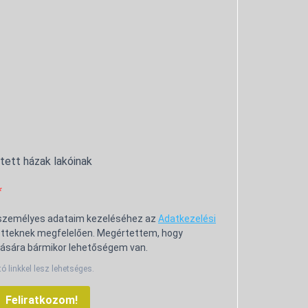
ntett házak lakóinak
 személyes adataim kezeléséhez az
Adatkezelési
tteknek megfelelően. Megértettem, hogy
ására bármikor lehetőségem van.
tó linkkel lesz lehetséges.
Feliratkozom!