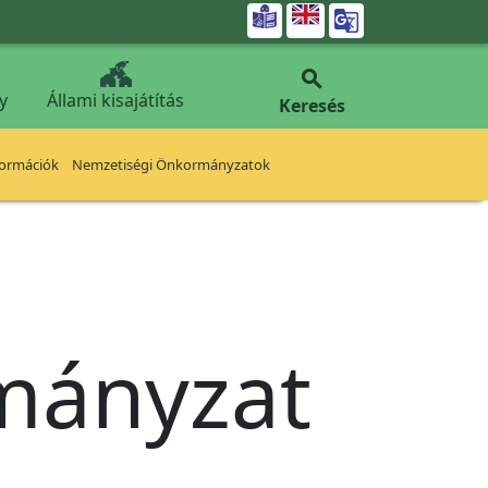


y
Állami kisajátítás
Keresés
formációk
Nemzetiségi Önkormányzatok
rmányzat