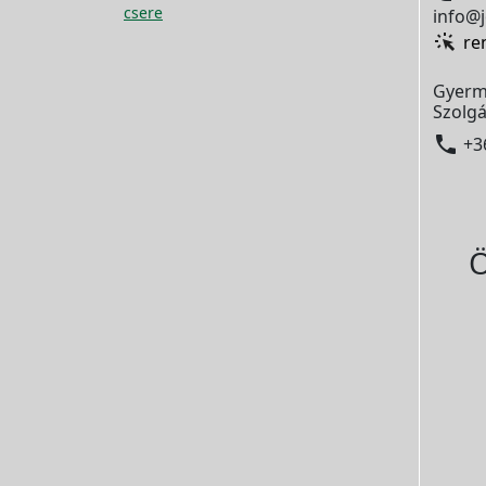
csere
info@j
re
Gyerm
Szolgá

+3
Ö