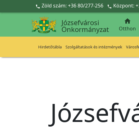
Ugrás a fő tartalomra
Zöld szám: +36 80/277-256
Központ: +



Józsefvárosi
Önkormányzat
Otthon
Hirdetőtábla
Szolgáltatások és intézmények
Városfe
Józsefv