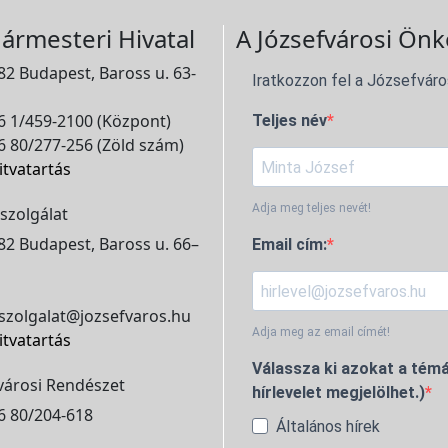
ármesteri Hivatal
A Józsefvárosi Önk
2 Budapest, Baross u. 63-
Iratkozzon fel a Józsefváro
 1/459-2100 (Központ)
Teljes név
 80/277-256 (Zöld szám)
itvatartás
Adja meg teljes nevét!
szolgálat
2 Budapest, Baross u. 66–
Email cím:
szolgalat@jozsefvaros.hu
Adja meg az email címét!
itvatartás
Válassza ki azokat a témá
városi Rendészet
hírlevelet megjelölhet.)
6 80/204-618
Általános hírek