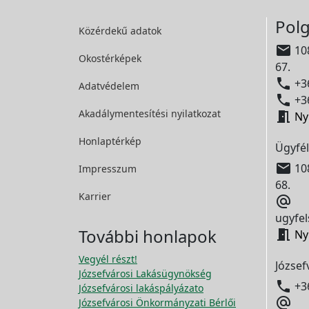
Polg
Közérdekű adatok

108
Okostérképek
67.

+36
Adatvédelem

+36
Akadálymentesítési
nyilatkozat

Ny
Honlaptérkép
Ügyfél

108
Impresszum
68.
Karrier

ugyfel
További honlapok

Ny
Vegyél részt!
József
Józsefvárosi Lakásügynökség

+3
Józsefvárosi lakáspályázato

Józsefvárosi Önkormányzati Bérlői