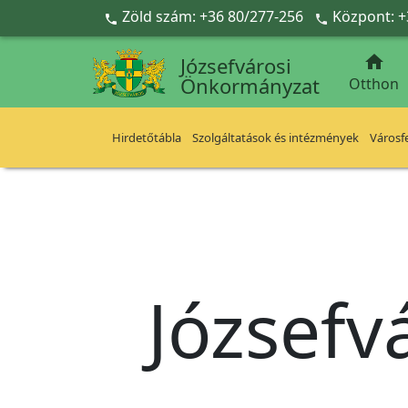
Ugrás a fő tartalomra
Zöld szám: +36 80/277-256
Központ: +



Józsefvárosi
Önkormányzat
Otthon
Hirdetőtábla
Szolgáltatások és intézmények
Városfe
Józsefv