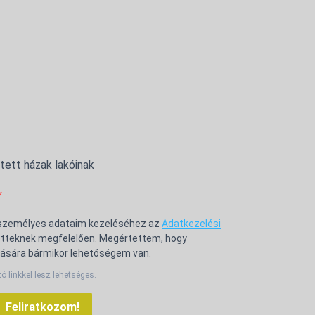
ntett házak lakóinak
 személyes adataim kezeléséhez az
Adatkezelési
tteknek megfelelően. Megértettem, hogy
ására bármikor lehetőségem van.
tó linkkel lesz lehetséges.
Feliratkozom!