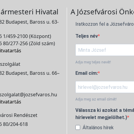
ármesteri Hivatal
A Józsefvárosi Önk
2 Budapest, Baross u. 63-
Iratkozzon fel a Józsefváro
 1/459-2100 (Központ)
Teljes név
 80/277-256 (Zöld szám)
itvatartás
Adja meg teljes nevét!
szolgálat
2 Budapest, Baross u. 66–
Email cím:
szolgalat@jozsefvaros.hu
Adja meg az email címét!
itvatartás
Válassza ki azokat a témá
városi Rendészet
hírlevelet megjelölhet.)
6 80/204-618
Általános hírek