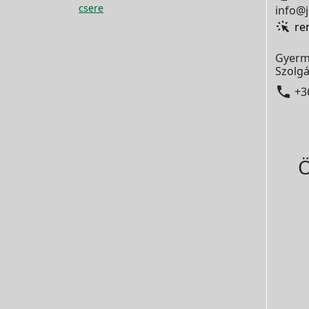
csere
info@j
re
Gyerm
Szolgá

+3
Ö