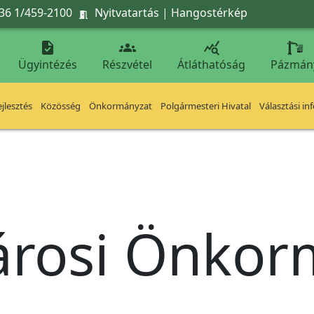
36 1/459-2100
Nyitvatartás
|
Hangostérkép




Ügyintézés
Részvétel
Átláthatóság
Pázmán
jlesztés
Közösség
Önkormányzat
Polgármesteri Hivatal
Választási in
árosi Önko