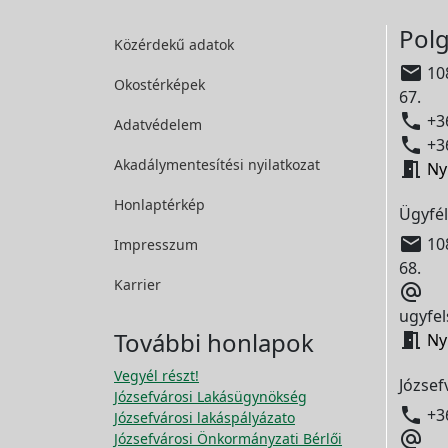
Polg
Közérdekű adatok

108
Okostérképek
67.

+36
Adatvédelem

+36
Akadálymentesítési
nyilatkozat

Ny
Honlaptérkép
Ügyfél

108
Impresszum
68.
Karrier

ugyfel
További honlapok

Ny
Vegyél részt!
József
Józsefvárosi Lakásügynökség

+3
Józsefvárosi lakáspályázato

Józsefvárosi Önkormányzati Bérlői