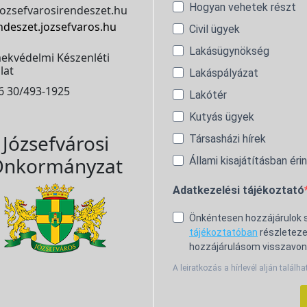
Hogyan vehetek részt
ozsefvarosirendeszet.hu
ndeszet.jozsefvaros.hu
Civil ügyek
Lakásügynökség
ekvédelmi Készenléti
lat
Lakáspályázat
6 30/493-1925
Lakótér
Kutyás ügyek
Józsefvárosi
Társasházi hírek
nkormányzat
Állami kisajátításban éri
Adatkezelési tájékoztató
Önkéntesen hozzájárulok
tájékoztatóban
részleteze
hozzájárulásom visszavon
A leiratkozás a hírlevél alján találha