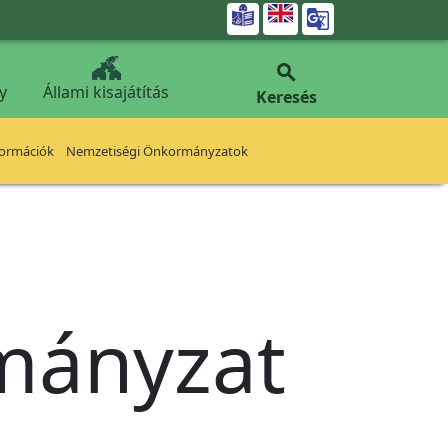


y
Állami kisajátítás
Keresés
formációk
Nemzetiségi Önkormányzatok
rmányzat