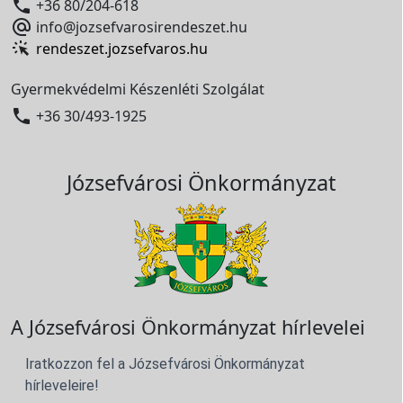

+36 80/204-618

info@jozsefvarosirendeszet.hu
rendeszet.jozsefvaros.hu
Gyermekvédelmi Készenléti Szolgálat

+36 30/493-1925
Józsefvárosi Önkormányzat
A Józsefvárosi Önkormányzat hírlevelei
Iratkozzon fel a Józsefvárosi Önkormányzat
hírleveleire!