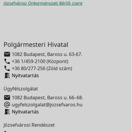
Józsefvárosi Önkormányzati Bérlői csere
Polgármesteri Hivatal

1082 Budapest, Baross u. 63-67.

+36 1/459-2100 (Központ)

+36 80/277-256 (Zöld szám)

Nyitvatartás
Ügyfélszolgálat

1082 Budapest, Baross u. 66–68.

ugyfelszolgalat@jozsefvaros.hu

Nyitvatartás
Józsefvárosi Rendészet