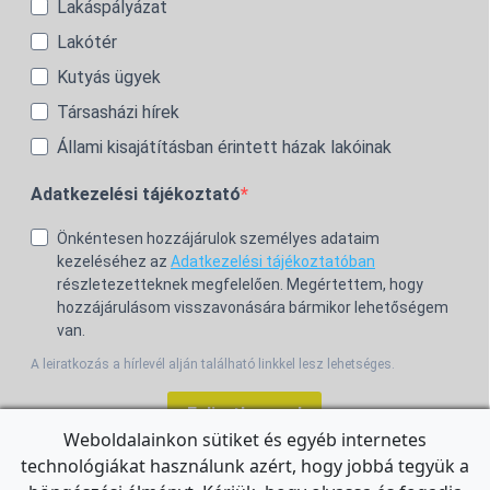
Lakáspályázat
Lakótér
Kutyás ügyek
Társasházi hírek
Állami kisajátításban érintett házak lakóinak
Adatkezelési tájékoztató
Önkéntesen hozzájárulok személyes adataim
kezeléséhez az
Adatkezelési tájékoztatóban
részletezetteknek megfelelően. Megértettem, hogy
hozzájárulásom visszavonására bármikor lehetőségem
van.
A leiratkozás a hírlevél alján található linkkel lesz lehetséges.
Feliratkozom!
Weboldalainkon sütiket és egyéb internetes
technológiákat használunk azért, hogy jobbá tegyük a
For the English Newsletter, click
HERE.