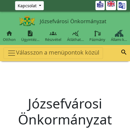
Ugrás a fő tartalomra

Kapcsolat
Józsefvárosi Önkormányzat




Otthon
Ügyintéz…
Részvétel
Átláthat…
Pázmány
Állami k…
Válasszon a menüpontok közül

Józsefvárosi
Önkormányzat