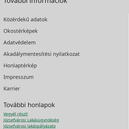
További információk
Közérdekű adatok
Okostérképek
Adatvédelem
Akadálymentesítési
nyilatkozat
Honlaptérkép
Impresszum
Karrier
További honlapok
Vegyél részt!
Józsefvárosi Lakásügynökség
Józsefvárosi lakáspályázato