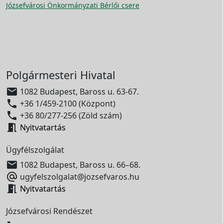
Józsefvárosi Önkormányzati Bérlői csere
Polgármesteri Hivatal

1082 Budapest, Baross u. 63-67.

+36 1/459-2100 (Központ)

+36 80/277-256 (Zöld szám)

Nyitvatartás
Ügyfélszolgálat

1082 Budapest, Baross u. 66–68.

ugyfelszolgalat@jozsefvaros.hu

Nyitvatartás
Józsefvárosi Rendészet