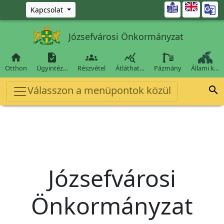
Ugrás a fő tartalomra

Kapcsolat
Józsefvárosi Önkormányzat




Otthon
Ügyintéz…
Részvétel
Átláthat…
Pázmány
Állami k…
Válasszon a menüpontok közül

Józsefvárosi
Önkormányzat