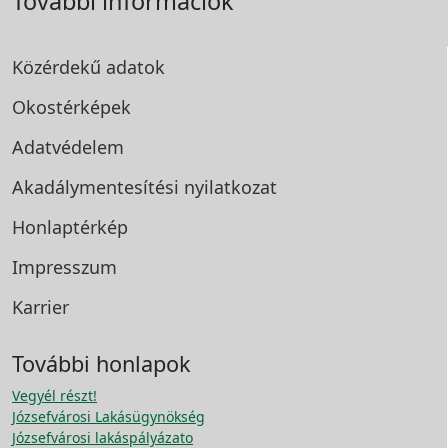
További információk
Közérdekű adatok
Okostérképek
Adatvédelem
Akadálymentesítési
nyilatkozat
Honlaptérkép
Impresszum
Karrier
További honlapok
Vegyél részt!
Józsefvárosi Lakásügynökség
Józsefvárosi lakáspályázato