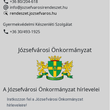

+36 80/204-618

info@jozsefvarosirendeszet.hu
rendeszet.jozsefvaros.hu
Gyermekvédelmi Készenléti Szolgálat

+36 30/493-1925
Józsefvárosi Önkormányzat
A Józsefvárosi Önkormányzat hírlevelei
Iratkozzon fel a Józsefvárosi Önkormányzat
hírleveleire!