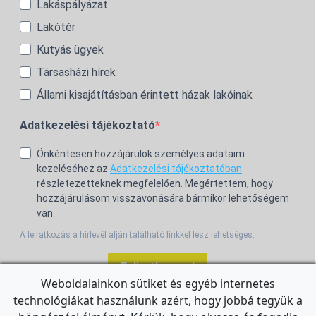
Lakáspályázat
Lakótér
Kutyás ügyek
Társasházi hírek
Állami kisajátításban érintett házak lakóinak
Adatkezelési tájékoztató
Önkéntesen hozzájárulok személyes adataim
kezeléséhez az
Adatkezelési tájékoztatóban
részletezetteknek megfelelően. Megértettem, hogy
hozzájárulásom visszavonására bármikor lehetőségem
van.
A leiratkozás a hírlevél alján található linkkel lesz lehetséges.
Feliratkozom!
Weboldalainkon sütiket és egyéb internetes
technológiákat használunk azért, hogy jobbá tegyük a
For the English Newsletter, click
HERE.