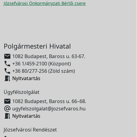
Józsefvárosi Önkormányzati Bérlői csere
Polgármesteri Hivatal

1082 Budapest, Baross u. 63-67.

+36 1/459-2100 (Központ)

+36 80/277-256 (Zöld szám)

Nyitvatartás
Ügyfélszolgálat

1082 Budapest, Baross u. 66–68.

ugyfelszolgalat@jozsefvaros.hu

Nyitvatartás
Józsefvárosi Rendészet