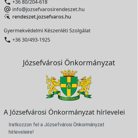

+36 80/204-618

info@jozsefvarosirendeszet.hu
rendeszet.jozsefvaros.hu
Gyermekvédelmi Készenléti Szolgálat

+36 30/493-1925
Józsefvárosi Önkormányzat
A Józsefvárosi Önkormányzat hírlevelei
Iratkozzon fel a Józsefvárosi Önkormányzat
hírleveleire!