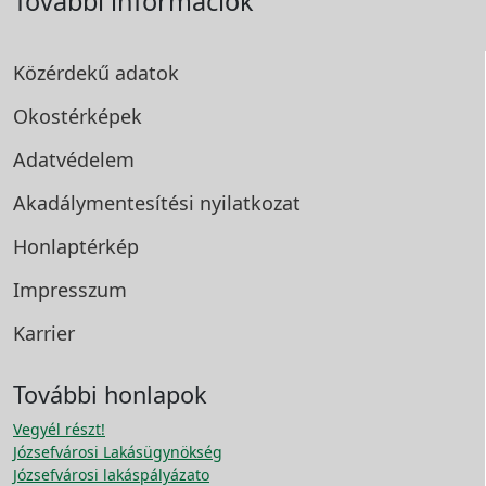
További információk
Közérdekű adatok
Okostérképek
Adatvédelem
Akadálymentesítési
nyilatkozat
Honlaptérkép
Impresszum
Karrier
További honlapok
Vegyél részt!
Józsefvárosi Lakásügynökség
Józsefvárosi lakáspályázato