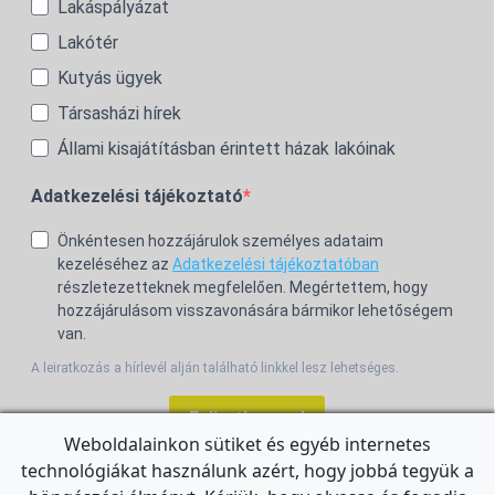
Lakáspályázat
Lakótér
Kutyás ügyek
Társasházi hírek
Állami kisajátításban érintett házak lakóinak
Adatkezelési tájékoztató
Önkéntesen hozzájárulok személyes adataim
kezeléséhez az
Adatkezelési tájékoztatóban
részletezetteknek megfelelően. Megértettem, hogy
hozzájárulásom visszavonására bármikor lehetőségem
van.
A leiratkozás a hírlevél alján található linkkel lesz lehetséges.
Feliratkozom!
Weboldalainkon sütiket és egyéb internetes
technológiákat használunk azért, hogy jobbá tegyük a
For the English Newsletter, click
HERE.