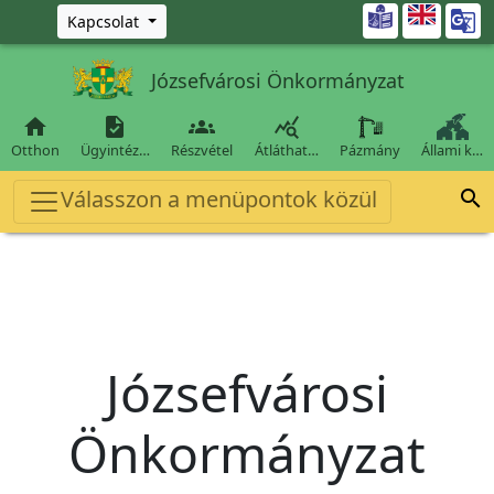
Ugrás a fő tartalomra

Kapcsolat
Józsefvárosi Önkormányzat




Otthon
Ügyintéz…
Részvétel
Átláthat…
Pázmány
Állami k…
Válasszon a menüpontok közül

Józsefvárosi
Önkormányzat