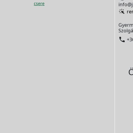
csere
info@j
re
Gyerm
Szolgá

+3
Ö