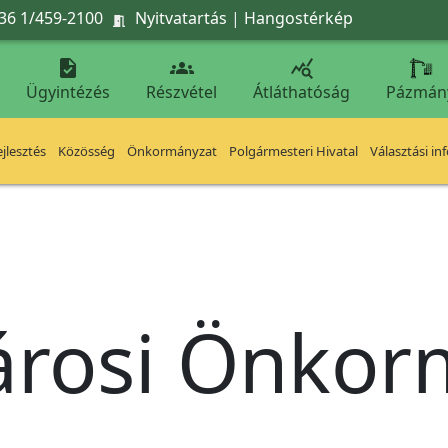
36 1/459-2100
Nyitvatartás
|
Hangostérkép




Ügyintézés
Részvétel
Átláthatóság
Pázmán
jlesztés
Közösség
Önkormányzat
Polgármesteri Hivatal
Választási in
árosi Önko