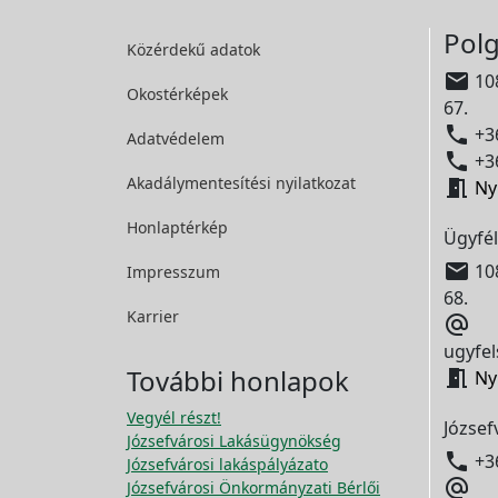
Polg
Közérdekű adatok

108
Okostérképek
67.

+36
Adatvédelem

+36
Akadálymentesítési
nyilatkozat

Ny
Honlaptérkép
Ügyfél

108
Impresszum
68.
Karrier

ugyfel
További honlapok

Ny
Vegyél részt!
József
Józsefvárosi Lakásügynökség

+3
Józsefvárosi lakáspályázato

Józsefvárosi Önkormányzati Bérlői