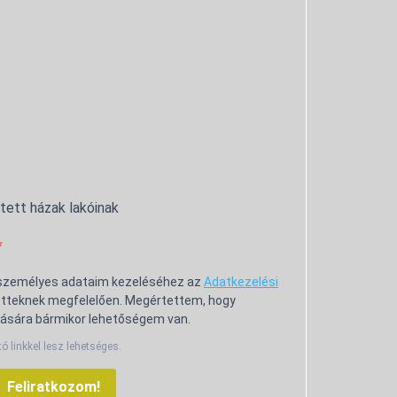
ntett házak lakóinak
 személyes adataim kezeléséhez az
Adatkezelési
tteknek megfelelően. Megértettem, hogy
ására bármikor lehetőségem van.
tó linkkel lesz lehetséges.
Feliratkozom!