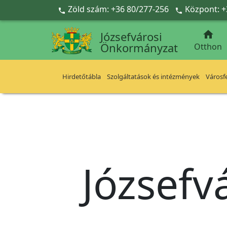
Ugrás a fő tartalomra
Zöld szám: +36 80/277-256
Központ: +



Józsefvárosi
Önkormányzat
Otthon
Hirdetőtábla
Szolgáltatások és intézmények
Városfe
Józsefv