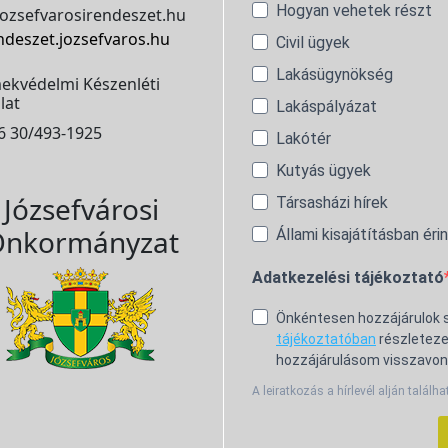
Hogyan vehetek részt
ozsefvarosirendeszet.hu
ndeszet.jozsefvaros.hu
Civil ügyek
Lakásügynökség
ekvédelmi Készenléti
lat
Lakáspályázat
6 30/493-1925
Lakótér
Kutyás ügyek
Józsefvárosi
Társasházi hírek
nkormányzat
Állami kisajátításban éri
Adatkezelési tájékoztató
Önkéntesen hozzájárulok
tájékoztatóban
részleteze
hozzájárulásom visszavon
A leiratkozás a hírlevél alján találha