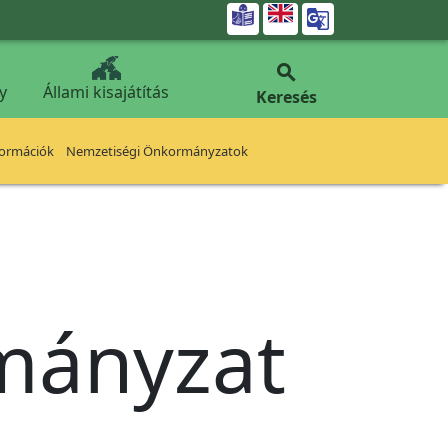


y
Állami kisajátítás
Keresés
formációk
Nemzetiségi Önkormányzatok
rmányzat