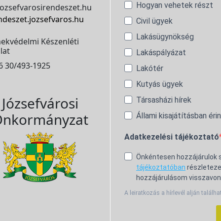
Hogyan vehetek részt
ozsefvarosirendeszet.hu
ndeszet.jozsefvaros.hu
Civil ügyek
Lakásügynökség
ekvédelmi Készenléti
lat
Lakáspályázat
6 30/493-1925
Lakótér
Kutyás ügyek
Józsefvárosi
Társasházi hírek
nkormányzat
Állami kisajátításban éri
Adatkezelési tájékoztató
Önkéntesen hozzájárulok
tájékoztatóban
részleteze
hozzájárulásom visszavon
A leiratkozás a hírlevél alján találha