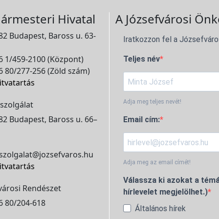
ármesteri Hivatal
A Józsefvárosi Önk
2 Budapest, Baross u. 63-
Iratkozzon fel a Józsefváro
 1/459-2100 (Központ)
Teljes név
 80/277-256 (Zöld szám)
itvatartás
Adja meg teljes nevét!
szolgálat
2 Budapest, Baross u. 66–
Email cím:
szolgalat@jozsefvaros.hu
Adja meg az email címét!
itvatartás
Válassza ki azokat a témá
városi Rendészet
hírlevelet megjelölhet.)
6 80/204-618
Általános hírek