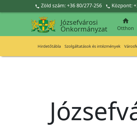
Ugrás a fő tartalomra
Zöld szám: +36 80/277-256
Központ: +



Józsefvárosi
Önkormányzat
Otthon
Hirdetőtábla
Szolgáltatások és intézmények
Városfe
Józsefv