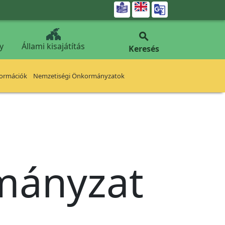


y
Állami kisajátítás
Keresés
formációk
Nemzetiségi Önkormányzatok
rmányzat