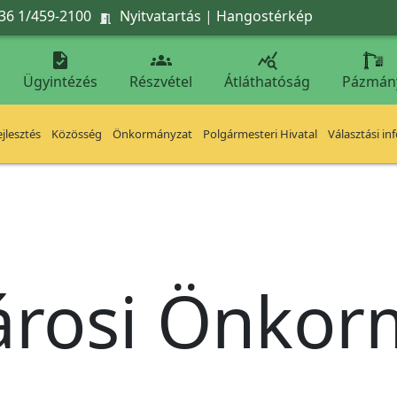
36 1/459-2100
Nyitvatartás
|
Hangostérkép




Ügyintézés
Részvétel
Átláthatóság
Pázmán
jlesztés
Közösség
Önkormányzat
Polgármesteri Hivatal
Választási in
árosi Önko