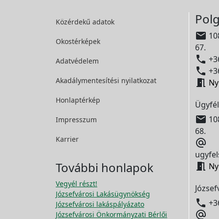
Polg
Közérdekű adatok

108
Okostérképek
67.

+36
Adatvédelem

+36
Akadálymentesítési
nyilatkozat

Ny
Honlaptérkép
Ügyfél

108
Impresszum
68.
Karrier

ugyfel
További honlapok

Ny
Vegyél részt!
József
Józsefvárosi Lakásügynökség

+3
Józsefvárosi lakáspályázato

Józsefvárosi Önkormányzati Bérlői