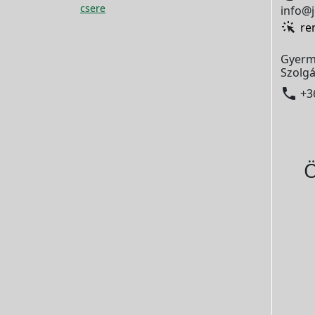
csere
info@j
re
Gyerm
Szolgá

+3
Ö