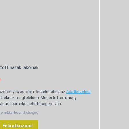
ntett házak lakóinak
 személyes adataim kezeléséhez az
Adatkezelési
tteknek megfelelően. Megértettem, hogy
ására bármikor lehetőségem van.
tó linkkel lesz lehetséges.
Feliratkozom!