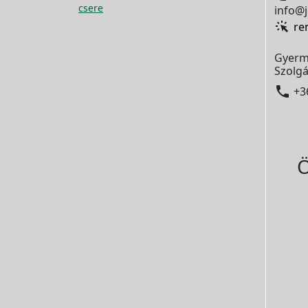
csere
info@j
re
Gyerm
Szolgá

+3
Ö