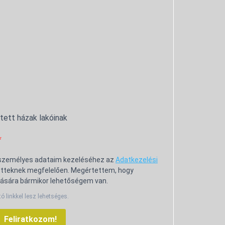
ntett házak lakóinak
 személyes adataim kezeléséhez az
Adatkezelési
tteknek megfelelően. Megértettem, hogy
ására bármikor lehetőségem van.
tó linkkel lesz lehetséges.
Feliratkozom!