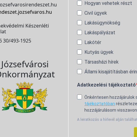
Hogyan vehetek részt
ozsefvarosirendeszet.hu
ndeszet.jozsefvaros.hu
Civil ügyek
Lakásügynökség
ekvédelmi Készenléti
lat
Lakáspályázat
6 30/493-1925
Lakótér
Kutyás ügyek
Józsefvárosi
Társasházi hírek
nkormányzat
Állami kisajátításban éri
Adatkezelési tájékoztató
Önkéntesen hozzájárulok
tájékoztatóban
részleteze
hozzájárulásom visszavon
A leiratkozás a hírlevél alján találha