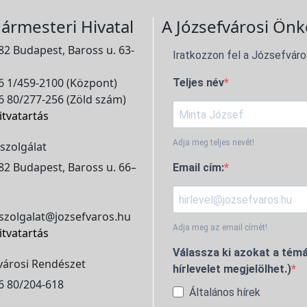
ármesteri Hivatal
A Józsefvárosi Önk
2 Budapest, Baross u. 63-
Iratkozzon fel a Józsefváro
 1/459-2100 (Központ)
Teljes név
 80/277-256 (Zöld szám)
itvatartás
Adja meg teljes nevét!
szolgálat
2 Budapest, Baross u. 66–
Email cím:
szolgalat@jozsefvaros.hu
Adja meg az email címét!
itvatartás
Válassza ki azokat a témá
városi Rendészet
hírlevelet megjelölhet.)
6 80/204-618
Általános hírek