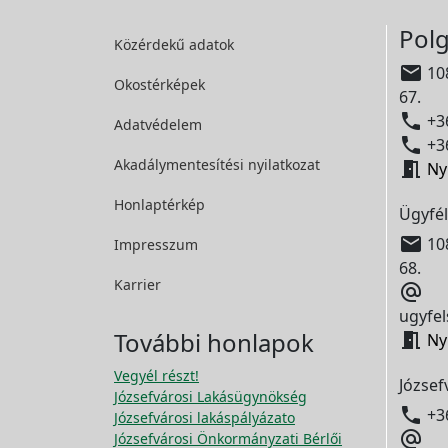
Polg
Közérdekű adatok

108
Okostérképek
67.

+36
Adatvédelem

+36
Akadálymentesítési
nyilatkozat

Ny
Honlaptérkép
Ügyfél

108
Impresszum
68.
Karrier

ugyfel
További honlapok

Ny
Vegyél részt!
József
Józsefvárosi Lakásügynökség

+3
Józsefvárosi lakáspályázato

Józsefvárosi Önkormányzati Bérlői