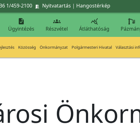
36 1/459-2100
Nyitvatartás
|
Hangostérkép




Ügyintézés
Részvétel
Átláthatóság
Pázmán
jlesztés
Közösség
Önkormányzat
Polgármesteri Hivatal
Választási in
árosi Önko