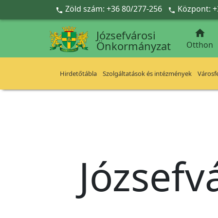
Ugrás a fő tartalomra
Zöld szám: +36 80/277-256
Központ: +



Józsefvárosi
Önkormányzat
Otthon
Hirdetőtábla
Szolgáltatások és intézmények
Városfe
Józsefv