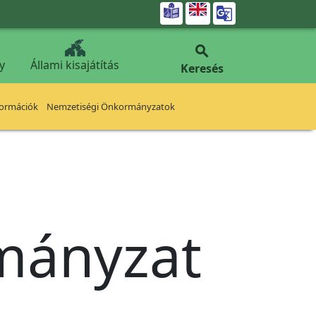


y
Állami kisajátítás
Keresés
formációk
Nemzetiségi Önkormányzatok
rmányzat