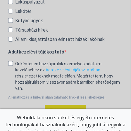
Lakáspályázat
Lakótér
Kutyás ügyek
Társasházi hírek
Állami kisajátításban érintett házak lakóinak
Adatkezelési tájékoztató
Önkéntesen hozzájárulok személyes adataim
kezeléséhez az
Adatkezelési tájékoztatóban
részletezetteknek megfelelően. Megértettem, hogy
hozzájárulásom visszavonására bármikor lehetőségem
van.
A leiratkozás a hírlevél alján található linkkel lesz lehetséges.
Feliratkozom!
Weboldalainkon sütiket és egyéb internetes
technológiákat használunk azért, hogy jobbá tegyük a
For the English Newsletter, click
HERE.