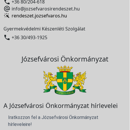

+36 80/204-618

info@jozsefvarosirendeszet.hu
rendeszet.jozsefvaros.hu
Gyermekvédelmi Készenléti Szolgálat

+36 30/493-1925
Józsefvárosi Önkormányzat
A Józsefvárosi Önkormányzat hírlevelei
Iratkozzon fel a Józsefvárosi Önkormányzat
hírleveleire!