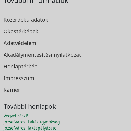
További információk
Közérdekű adatok
Okostérképek
Adatvédelem
Akadálymentesítési
nyilatkozat
Honlaptérkép
Impresszum
Karrier
További honlapok
Vegyél részt!
Józsefvárosi Lakásügynökség
Józsefvárosi lakáspályázato