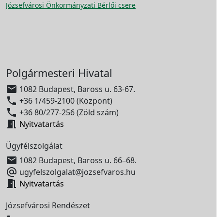
Józsefvárosi Önkormányzati Bérlői csere
Polgármesteri Hivatal

1082 Budapest, Baross u. 63-67.

+36 1/459-2100 (Központ)

+36 80/277-256 (Zöld szám)

Nyitvatartás
Ügyfélszolgálat

1082 Budapest, Baross u. 66–68.

ugyfelszolgalat@jozsefvaros.hu

Nyitvatartás
Józsefvárosi Rendészet