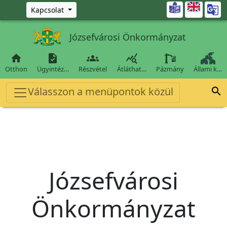
Ugrás a fő tartalomra

Kapcsolat
Józsefvárosi Önkormányzat




Otthon
Ügyintéz…
Részvétel
Átláthat…
Pázmány
Állami k…
Válasszon a menüpontok közül

Józsefvárosi
Önkormányzat