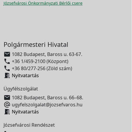
Józsefvárosi Önkormányzati Bérlői csere
Polgármesteri Hivatal

1082 Budapest, Baross u. 63-67.

+36 1/459-2100 (Központ)

+36 80/277-256 (Zöld szám)

Nyitvatartás
Ügyfélszolgálat

1082 Budapest, Baross u. 66–68.

ugyfelszolgalat@jozsefvaros.hu

Nyitvatartás
Józsefvárosi Rendészet