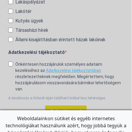
Lakáspályázat
Lakótér
Kutyás ügyek
Társasházi hírek
Állami kisajátításban érintett házak lakóinak
Adatkezelési tájékoztató
Önkéntesen hozzájárulok személyes adataim
kezeléséhez az
Adatkezelési tájékoztatóban
részletezetteknek megfelelően. Megértettem, hogy
hozzájárulásom visszavonására bármikor lehetőségem
van.
A leiratkozás a hírlevél alján található linkkel lesz lehetséges.
Feliratkozom!
Weboldalainkon sütiket és egyéb internetes
technológiákat használunk azért, hogy jobbá tegyük a
For the English Newsletter, click
HERE.