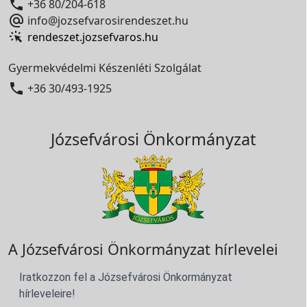

+36 80/204-618

info@jozsefvarosirendeszet.hu
rendeszet.jozsefvaros.hu
Gyermekvédelmi Készenléti Szolgálat

+36 30/493-1925
Józsefvárosi Önkormányzat
A Józsefvárosi Önkormányzat hírlevelei
Iratkozzon fel a Józsefvárosi Önkormányzat
hírleveleire!