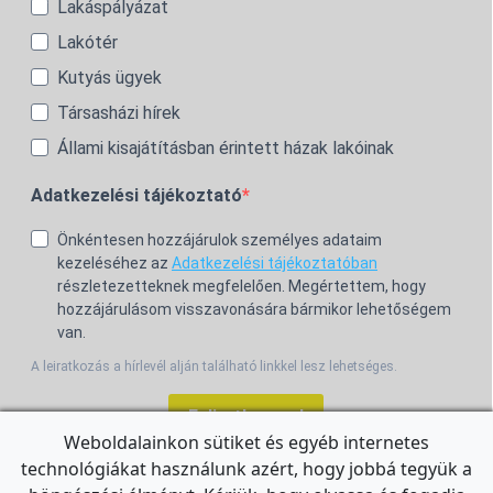
Lakáspályázat
Lakótér
Kutyás ügyek
Társasházi hírek
Állami kisajátításban érintett házak lakóinak
Adatkezelési tájékoztató
Önkéntesen hozzájárulok személyes adataim
kezeléséhez az
Adatkezelési tájékoztatóban
részletezetteknek megfelelően. Megértettem, hogy
hozzájárulásom visszavonására bármikor lehetőségem
van.
A leiratkozás a hírlevél alján található linkkel lesz lehetséges.
Feliratkozom!
Weboldalainkon sütiket és egyéb internetes
technológiákat használunk azért, hogy jobbá tegyük a
For the English Newsletter, click
HERE.