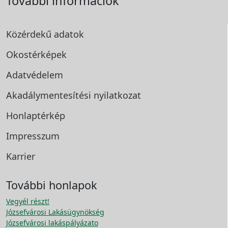
További információk
Közérdekű adatok
Okostérképek
Adatvédelem
Akadálymentesítési
nyilatkozat
Honlaptérkép
Impresszum
Karrier
További honlapok
Vegyél részt!
Józsefvárosi Lakásügynökség
Józsefvárosi lakáspályázato