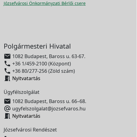
Józsefvárosi Önkormányzati Bérlői csere
Polgármesteri Hivatal

1082 Budapest, Baross u. 63-67.

+36 1/459-2100 (Központ)

+36 80/277-256 (Zöld szám)

Nyitvatartás
Ügyfélszolgálat

1082 Budapest, Baross u. 66–68.

ugyfelszolgalat@jozsefvaros.hu

Nyitvatartás
Józsefvárosi Rendészet