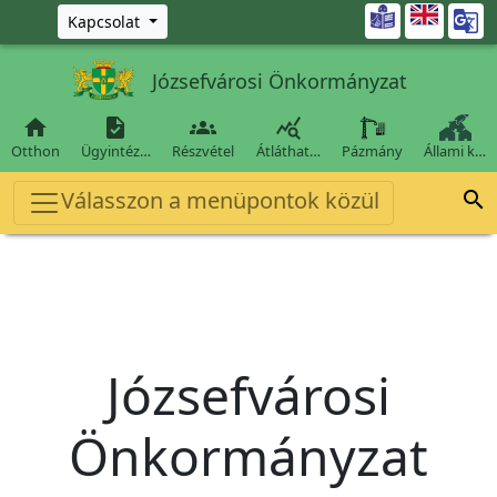
Ugrás a fő tartalomra

Kapcsolat
Józsefvárosi Önkormányzat




Otthon
Ügyintéz…
Részvétel
Átláthat…
Pázmány
Állami k…
Válasszon a menüpontok közül

Józsefvárosi
Önkormányzat