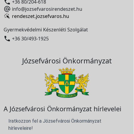

+36 80/204-618

info@jozsefvarosirendeszet.hu
rendeszet.jozsefvaros.hu
Gyermekvédelmi Készenléti Szolgálat

+36 30/493-1925
Józsefvárosi Önkormányzat
A Józsefvárosi Önkormányzat hírlevelei
Iratkozzon fel a Józsefvárosi Önkormányzat
hírleveleire!