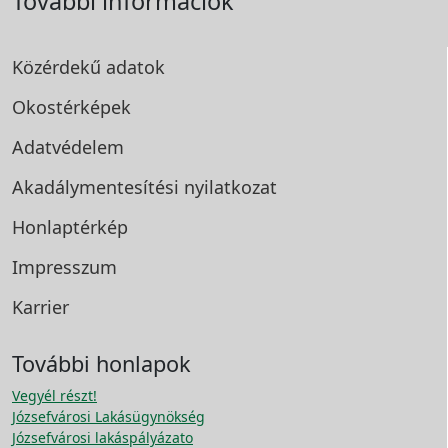
További információk
Közérdekű adatok
Okostérképek
Adatvédelem
Akadálymentesítési
nyilatkozat
Honlaptérkép
Impresszum
Karrier
További honlapok
Vegyél részt!
Józsefvárosi Lakásügynökség
Józsefvárosi lakáspályázato