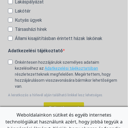
Lakáspályázat
Lakótér
Kutyás ügyek
Társasházi hírek
Állami kisajátításban érintett házak lakóinak
Adatkezelési tájékoztató
Önkéntesen hozzájárulok személyes adataim
kezeléséhez az
Adatkezelési tájékoztatóban
részletezetteknek megfelelően. Megértettem, hogy
hozzájárulásom visszavonására bármikor lehetőségem
van.
A leiratkozás a hírlevél alján található linkkel lesz lehetséges.
Feliratkozom!
Weboldalainkon sütiket és egyéb internetes
technológiákat használunk azért, hogy jobbá tegyük a
For the English Newsletter, click
HERE.