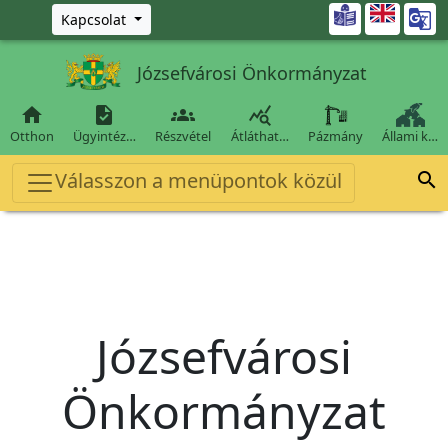
Ugrás a fő tartalomra

Kapcsolat
Józsefvárosi Önkormányzat




Otthon
Ügyintéz…
Részvétel
Átláthat…
Pázmány
Állami k…
Válasszon a menüpontok közül

Józsefvárosi
Önkormányzat