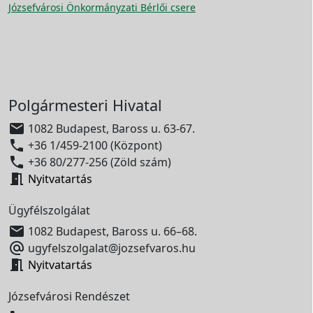
Józsefvárosi Önkormányzati Bérlői csere
Polgármesteri Hivatal

1082 Budapest, Baross u. 63-67.

+36 1/459-2100 (Központ)

+36 80/277-256 (Zöld szám)

Nyitvatartás
Ügyfélszolgálat

1082 Budapest, Baross u. 66–68.

ugyfelszolgalat@jozsefvaros.hu

Nyitvatartás
Józsefvárosi Rendészet