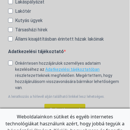
Lakáspályázat
Lakótér
Kutyás ügyek
Társasházi hírek
Állami kisajátításban érintett házak lakóinak
Adatkezelési tájékoztató
Önkéntesen hozzájárulok személyes adataim
kezeléséhez az
Adatkezelési tájékoztatóban
részletezetteknek megfelelően. Megértettem, hogy
hozzájárulásom visszavonására bármikor lehetőségem
van.
A leiratkozás a hírlevél alján található linkkel lesz lehetséges.
Feliratkozom!
Weboldalainkon sütiket és egyéb internetes
technológiákat használunk azért, hogy jobbá tegyük a
For the English Newsletter, click
HERE.