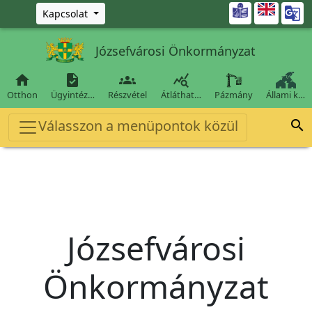
Ugrás a fő tartalomra

Kapcsolat
Józsefvárosi Önkormányzat




Otthon
Ügyintéz…
Részvétel
Átláthat…
Pázmány
Állami k…
Válasszon a menüpontok közül

Józsefvárosi
Önkormányzat