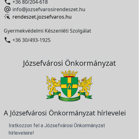

+36 80/204-618

info@jozsefvarosirendeszet.hu
rendeszet.jozsefvaros.hu
Gyermekvédelmi Készenléti Szolgálat

+36 30/493-1925
Józsefvárosi Önkormányzat
A Józsefvárosi Önkormányzat hírlevelei
Iratkozzon fel a Józsefvárosi Önkormányzat
hírleveleire!