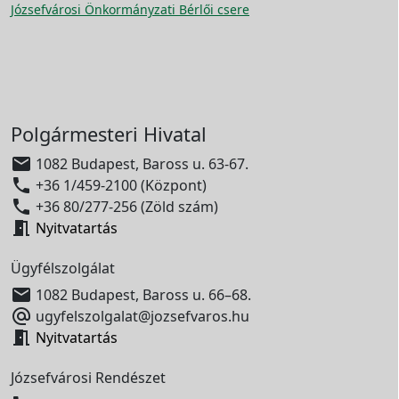
Józsefvárosi Önkormányzati Bérlői csere
Polgármesteri Hivatal

1082 Budapest, Baross u. 63-67.

+36 1/459-2100 (Központ)

+36 80/277-256 (Zöld szám)

Nyitvatartás
Ügyfélszolgálat

1082 Budapest, Baross u. 66–68.

ugyfelszolgalat@jozsefvaros.hu

Nyitvatartás
Józsefvárosi Rendészet