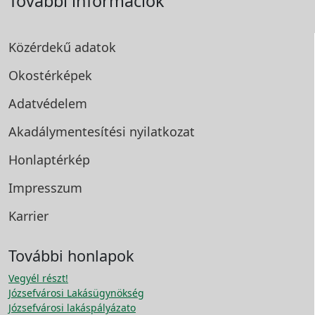
További információk
Közérdekű adatok
Okostérképek
Adatvédelem
Akadálymentesítési
nyilatkozat
Honlaptérkép
Impresszum
Karrier
További honlapok
Vegyél részt!
Józsefvárosi Lakásügynökség
Józsefvárosi lakáspályázato