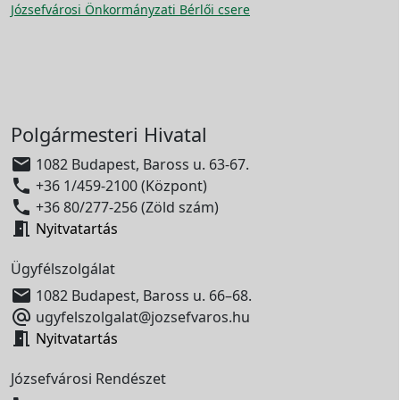
Józsefvárosi Önkormányzati Bérlői csere
Polgármesteri Hivatal

1082 Budapest, Baross u. 63-67.

+36 1/459-2100 (Központ)

+36 80/277-256 (Zöld szám)

Nyitvatartás
Ügyfélszolgálat

1082 Budapest, Baross u. 66–68.

ugyfelszolgalat@jozsefvaros.hu

Nyitvatartás
Józsefvárosi Rendészet