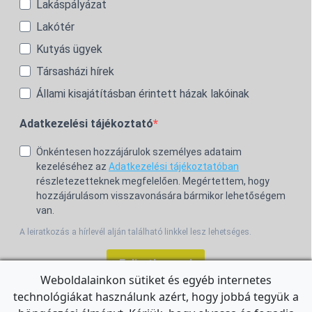
Lakáspályázat
Lakótér
Kutyás ügyek
Társasházi hírek
Állami kisajátításban érintett házak lakóinak
Adatkezelési tájékoztató
Önkéntesen hozzájárulok személyes adataim
kezeléséhez az
Adatkezelési tájékoztatóban
részletezetteknek megfelelően. Megértettem, hogy
hozzájárulásom visszavonására bármikor lehetőségem
van.
A leiratkozás a hírlevél alján található linkkel lesz lehetséges.
Feliratkozom!
Weboldalainkon sütiket és egyéb internetes
technológiákat használunk azért, hogy jobbá tegyük a
For the English Newsletter, click
HERE.