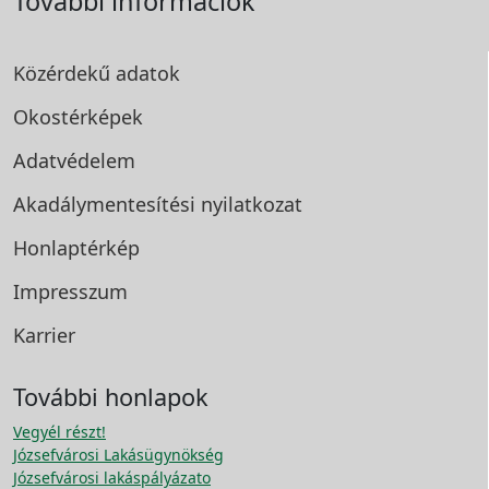
További információk
Közérdekű adatok
Okostérképek
Adatvédelem
Akadálymentesítési
nyilatkozat
Honlaptérkép
Impresszum
Karrier
További honlapok
Vegyél részt!
Józsefvárosi Lakásügynökség
Józsefvárosi lakáspályázato