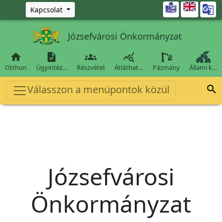
Ugrás a fő tartalomra

Kapcsolat
Józsefvárosi Önkormányzat




Otthon
Ügyintéz…
Részvétel
Átláthat…
Pázmány
Állami k…
Válasszon a menüpontok közül

Józsefvárosi
Önkormányzat