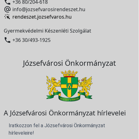

+36 80/204-618

info@jozsefvarosirendeszet.hu
rendeszet.jozsefvaros.hu
Gyermekvédelmi Készenléti Szolgálat

+36 30/493-1925
Józsefvárosi Önkormányzat
A Józsefvárosi Önkormányzat hírlevelei
Iratkozzon fel a Józsefvárosi Önkormányzat
hírleveleire!