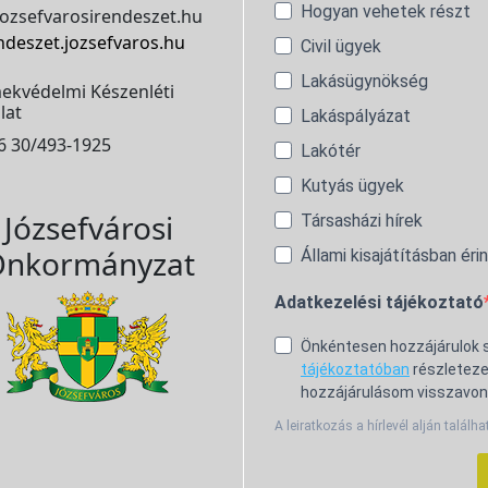
Hogyan vehetek részt
ozsefvarosirendeszet.hu
ndeszet.jozsefvaros.hu
Civil ügyek
Lakásügynökség
ekvédelmi Készenléti
lat
Lakáspályázat
6 30/493-1925
Lakótér
Kutyás ügyek
Józsefvárosi
Társasházi hírek
nkormányzat
Állami kisajátításban éri
Adatkezelési tájékoztató
Önkéntesen hozzájárulok
tájékoztatóban
részleteze
hozzájárulásom visszavon
A leiratkozás a hírlevél alján találha