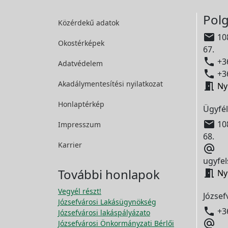
Polg
Közérdekű adatok

108
Okostérképek
67.

+36
Adatvédelem

+36
Akadálymentesítési
nyilatkozat

Ny
Honlaptérkép
Ügyfél

108
Impresszum
68.
Karrier

ugyfel
További honlapok

Ny
Vegyél részt!
József
Józsefvárosi Lakásügynökség

+3
Józsefvárosi lakáspályázato

Józsefvárosi Önkormányzati Bérlői