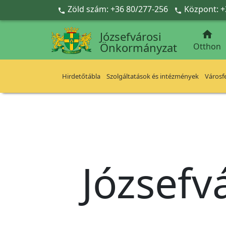
Ugrás a fő tartalomra
Zöld szám: +36 80/277-256
Központ: +



Józsefvárosi
Önkormányzat
Otthon
Hirdetőtábla
Szolgáltatások és intézmények
Városfe
Józsefv