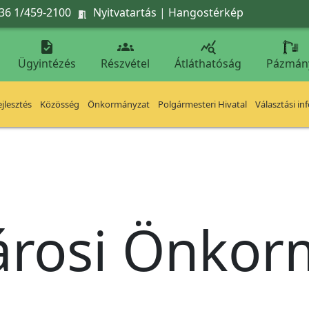
36 1/459-2100
Nyitvatartás
|
Hangostérkép




Ügyintézés
Részvétel
Átláthatóság
Pázmán
jlesztés
Közösség
Önkormányzat
Polgármesteri Hivatal
Választási in
árosi Önko