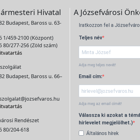
ármesteri Hivatal
A Józsefvárosi Önk
2 Budapest, Baross u. 63-
Iratkozzon fel a Józsefváro
 1/459-2100 (Központ)
Teljes név
 80/277-256 (Zöld szám)
itvatartás
Adja meg teljes nevét!
szolgálat
2 Budapest, Baross u. 66–
Email cím:
szolgalat@jozsefvaros.hu
Adja meg az email címét!
itvatartás
Válassza ki azokat a témá
városi Rendészet
hírlevelet megjelölhet.)
6 80/204-618
Általános hírek