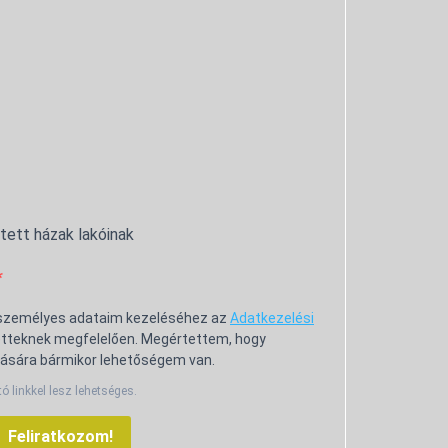
ntett házak lakóinak
 személyes adataim kezeléséhez az
Adatkezelési
tteknek megfelelően. Megértettem, hogy
ására bármikor lehetőségem van.
tó linkkel lesz lehetséges.
Feliratkozom!