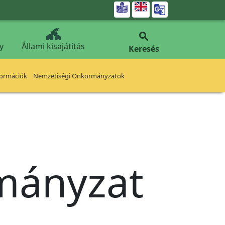


y
Állami kisajátítás
Keresés
formációk
Nemzetiségi Önkormányzatok
rmányzat