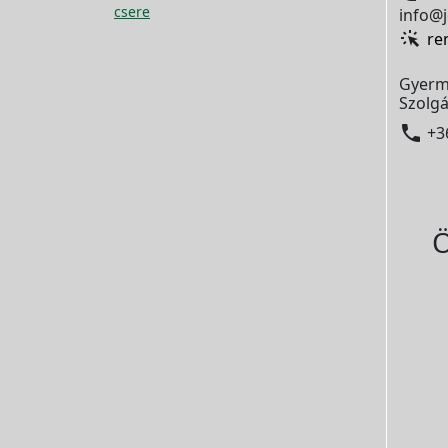
csere
info@j
re
Gyerm
Szolgá

+3
Ö