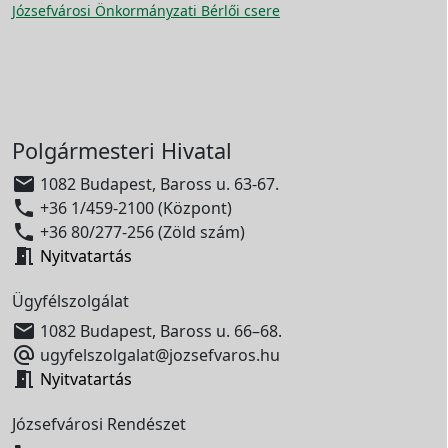
Józsefvárosi Önkormányzati Bérlői csere
Polgármesteri Hivatal

1082 Budapest, Baross u. 63-67.

+36 1/459-2100 (Központ)

+36 80/277-256 (Zöld szám)

Nyitvatartás
Ügyfélszolgálat

1082 Budapest, Baross u. 66–68.

ugyfelszolgalat@jozsefvaros.hu

Nyitvatartás
Józsefvárosi Rendészet