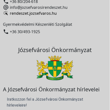

+36 80/204-618

info@jozsefvarosirendeszet.hu
rendeszet.jozsefvaros.hu
Gyermekvédelmi Készenléti Szolgálat

+36 30/493-1925
Józsefvárosi Önkormányzat
A Józsefvárosi Önkormányzat hírlevelei
Iratkozzon fel a Józsefvárosi Önkormányzat
hírleveleire!