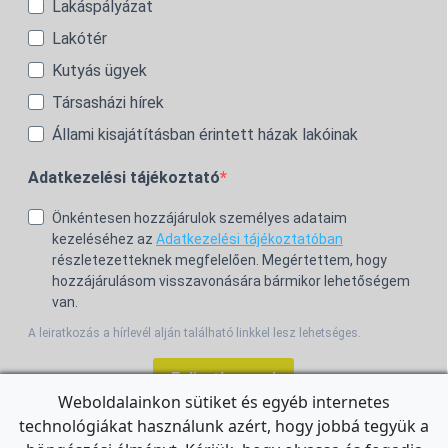
Lakáspályázat
Lakótér
Kutyás ügyek
Társasházi hírek
Állami kisajátításban érintett házak lakóinak
Adatkezelési tájékoztató
Önkéntesen hozzájárulok személyes adataim
kezeléséhez az
Adatkezelési tájékoztatóban
részletezetteknek megfelelően. Megértettem, hogy
hozzájárulásom visszavonására bármikor lehetőségem
van.
A leiratkozás a hírlevél alján található linkkel lesz lehetséges.
Feliratkozom!
Weboldalainkon sütiket és egyéb internetes
technológiákat használunk azért, hogy jobbá tegyük a
For the English Newsletter, click
HERE.