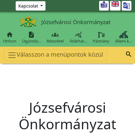
Ugrás a fő tartalomra

Kapcsolat
Józsefvárosi Önkormányzat




Otthon
Ügyintéz…
Részvétel
Átláthat…
Pázmány
Állami k…
Válasszon a menüpontok közül

Józsefvárosi
Önkormányzat