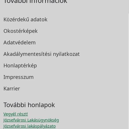
További információk
Közérdekű adatok
Okostérképek
Adatvédelem
Akadálymentesítési
nyilatkozat
Honlaptérkép
Impresszum
Karrier
További honlapok
Vegyél részt!
Józsefvárosi Lakásügynökség
Józsefvárosi lakáspályázato