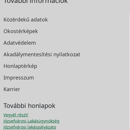
További információk
Közérdekű adatok
Okostérképek
Adatvédelem
Akadálymentesítési
nyilatkozat
Honlaptérkép
Impresszum
Karrier
További honlapok
Vegyél részt!
Józsefvárosi Lakásügynökség
Józsefvárosi lakáspályázato