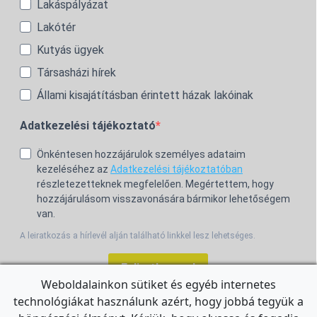
Lakáspályázat
Lakótér
Kutyás ügyek
Társasházi hírek
Állami kisajátításban érintett házak lakóinak
Adatkezelési tájékoztató
Önkéntesen hozzájárulok személyes adataim
kezeléséhez az
Adatkezelési tájékoztatóban
részletezetteknek megfelelően. Megértettem, hogy
hozzájárulásom visszavonására bármikor lehetőségem
van.
A leiratkozás a hírlevél alján található linkkel lesz lehetséges.
Feliratkozom!
Weboldalainkon sütiket és egyéb internetes
technológiákat használunk azért, hogy jobbá tegyük a
For the English Newsletter, click
HERE.