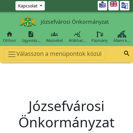
Ugrás a fő tartalomra

Kapcsolat
Józsefvárosi Önkormányzat




Otthon
Ügyintéz…
Részvétel
Átláthat…
Pázmány
Állami k…
Válasszon a menüpontok közül

Józsefvárosi
Önkormányzat