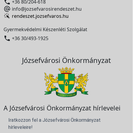

+36 80/204-618

info@jozsefvarosirendeszet.hu
rendeszet.jozsefvaros.hu
Gyermekvédelmi Készenléti Szolgálat

+36 30/493-1925
Józsefvárosi Önkormányzat
A Józsefvárosi Önkormányzat hírlevelei
Iratkozzon fel a Józsefvárosi Önkormányzat
hírleveleire!