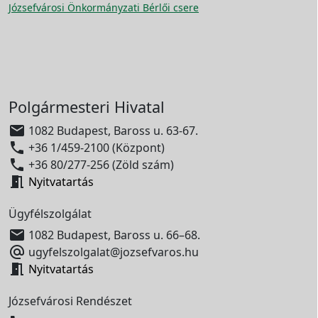
Józsefvárosi Önkormányzati Bérlői csere
Polgármesteri Hivatal

1082 Budapest, Baross u. 63-67.

+36 1/459-2100 (Központ)

+36 80/277-256 (Zöld szám)

Nyitvatartás
Ügyfélszolgálat

1082 Budapest, Baross u. 66–68.

ugyfelszolgalat@jozsefvaros.hu

Nyitvatartás
Józsefvárosi Rendészet