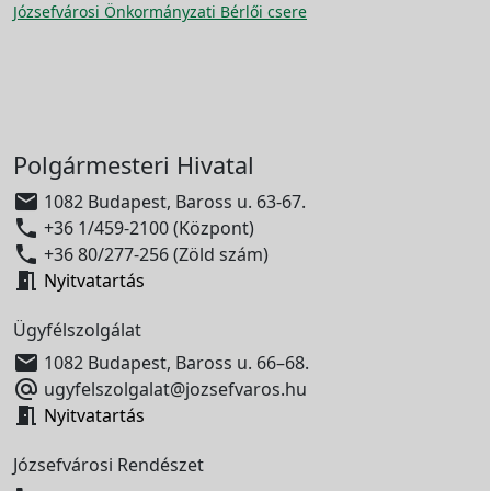
Józsefvárosi Önkormányzati Bérlői csere
Polgármesteri Hivatal

1082 Budapest, Baross u. 63-67.

+36 1/459-2100 (Központ)

+36 80/277-256 (Zöld szám)

Nyitvatartás
Ügyfélszolgálat

1082 Budapest, Baross u. 66–68.

ugyfelszolgalat@jozsefvaros.hu

Nyitvatartás
Józsefvárosi Rendészet