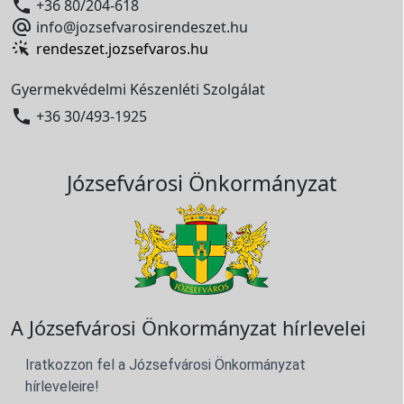

+36 80/204-618

info@jozsefvarosirendeszet.hu
rendeszet.jozsefvaros.hu
Gyermekvédelmi Készenléti Szolgálat

+36 30/493-1925
Józsefvárosi Önkormányzat
A Józsefvárosi Önkormányzat hírlevelei
Iratkozzon fel a Józsefvárosi Önkormányzat
hírleveleire!