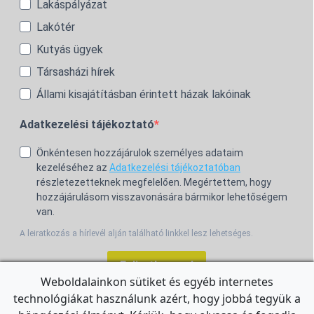
Lakáspályázat
Lakótér
Kutyás ügyek
Társasházi hírek
Állami kisajátításban érintett házak lakóinak
Adatkezelési tájékoztató
Önkéntesen hozzájárulok személyes adataim
kezeléséhez az
Adatkezelési tájékoztatóban
részletezetteknek megfelelően. Megértettem, hogy
hozzájárulásom visszavonására bármikor lehetőségem
van.
A leiratkozás a hírlevél alján található linkkel lesz lehetséges.
Feliratkozom!
Weboldalainkon sütiket és egyéb internetes
technológiákat használunk azért, hogy jobbá tegyük a
For the English Newsletter, click
HERE.