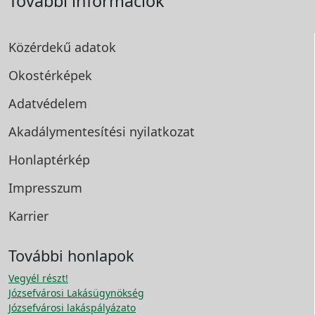
További információk
Közérdekű adatok
Okostérképek
Adatvédelem
Akadálymentesítési
nyilatkozat
Honlaptérkép
Impresszum
Karrier
További honlapok
Vegyél részt!
Józsefvárosi Lakásügynökség
Józsefvárosi lakáspályázato