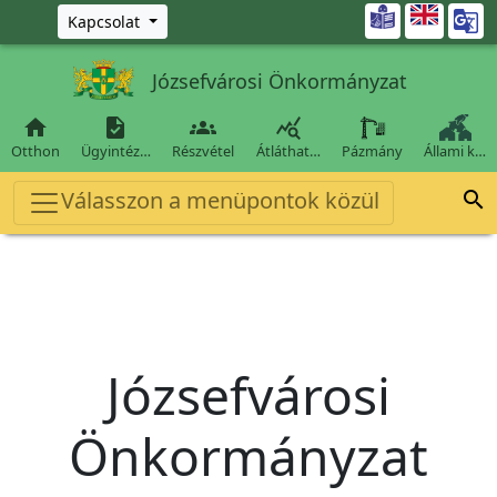
Ugrás a fő tartalomra

Kapcsolat
Józsefvárosi Önkormányzat




Otthon
Ügyintéz…
Részvétel
Átláthat…
Pázmány
Állami k…
Válasszon a menüpontok közül

Józsefvárosi
Önkormányzat