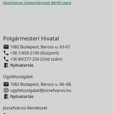
Józsefvárosi Önkormányzati Bérlői csere
Polgármesteri Hivatal

1082 Budapest, Baross u. 63-67.

+36 1/459-2100 (Központ)

+36 80/277-256 (Zöld szám)

Nyitvatartás
Ügyfélszolgálat

1082 Budapest, Baross u. 66–68.

ugyfelszolgalat@jozsefvaros.hu

Nyitvatartás
Józsefvárosi Rendészet