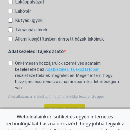
Lakáspályázat
Lakótér
Kutyás ügyek
Társasházi hírek
Állami kisajátításban érintett házak lakóinak
Adatkezelési tájékoztató
Önkéntesen hozzájárulok személyes adataim
kezeléséhez az
Adatkezelési tájékoztatóban
részletezetteknek megfelelően. Megértettem, hogy
hozzájárulásom visszavonására bármikor lehetőségem
van.
A leiratkozás a hírlevél alján található linkkel lesz lehetséges.
Feliratkozom!
Weboldalainkon sütiket és egyéb internetes
technológiákat használunk azért, hogy jobbá tegyük a
For the English Newsletter, click
HERE.