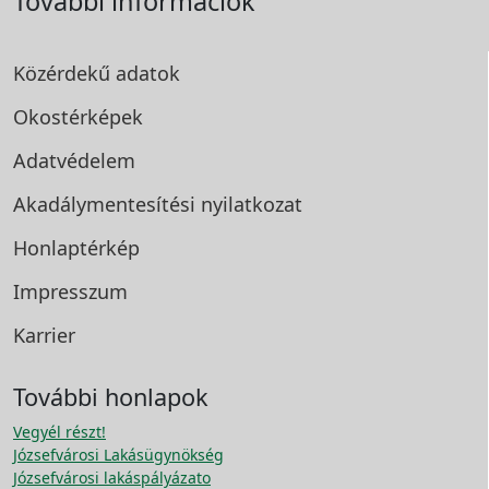
További információk
Közérdekű adatok
Okostérképek
Adatvédelem
Akadálymentesítési
nyilatkozat
Honlaptérkép
Impresszum
Karrier
További honlapok
Vegyél részt!
Józsefvárosi Lakásügynökség
Józsefvárosi lakáspályázato