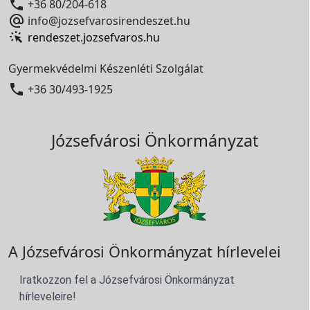

+36 80/204-618

info@jozsefvarosirendeszet.hu
rendeszet.jozsefvaros.hu
Gyermekvédelmi Készenléti Szolgálat

+36 30/493-1925
Józsefvárosi Önkormányzat
A Józsefvárosi Önkormányzat hírlevelei
Iratkozzon fel a Józsefvárosi Önkormányzat
hírleveleire!