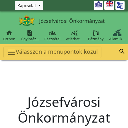
Ugrás a fő tartalomra

Kapcsolat
Józsefvárosi Önkormányzat




Otthon
Ügyintéz…
Részvétel
Átláthat…
Pázmány
Állami k…
Válasszon a menüpontok közül

Józsefvárosi
Önkormányzat