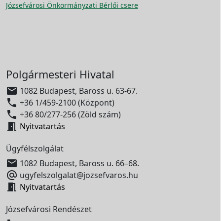
Józsefvárosi Önkormányzati Bérlői csere
Polgármesteri Hivatal

1082 Budapest, Baross u. 63-67.

+36 1/459-2100 (Központ)

+36 80/277-256 (Zöld szám)

Nyitvatartás
Ügyfélszolgálat

1082 Budapest, Baross u. 66–68.

ugyfelszolgalat@jozsefvaros.hu

Nyitvatartás
Józsefvárosi Rendészet