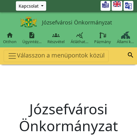
Ugrás a fő tartalomra

Kapcsolat
Józsefvárosi Önkormányzat




Otthon
Ügyintéz…
Részvétel
Átláthat…
Pázmány
Állami k…
Válasszon a menüpontok közül

Józsefvárosi
Önkormányzat