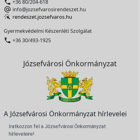

+36 80/204-618

info@jozsefvarosirendeszet.hu
rendeszet.jozsefvaros.hu
Gyermekvédelmi Készenléti Szolgálat

+36 30/493-1925
Józsefvárosi Önkormányzat
A Józsefvárosi Önkormányzat hírlevelei
Iratkozzon fel a Józsefvárosi Önkormányzat
hírleveleire!