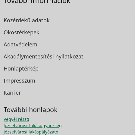
További információk
Közérdekű adatok
Okostérképek
Adatvédelem
Akadálymentesítési
nyilatkozat
Honlaptérkép
Impresszum
Karrier
További honlapok
Vegyél részt!
Józsefvárosi Lakásügynökség
Józsefvárosi lakáspályázato