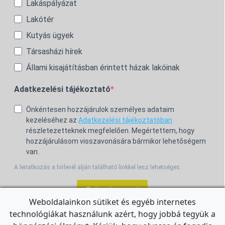
Lakáspályázat
Lakótér
Kutyás ügyek
Társasházi hírek
Állami kisajátításban érintett házak lakóinak
Adatkezelési tájékoztató
Önkéntesen hozzájárulok személyes adataim
kezeléséhez az
Adatkezelési tájékoztatóban
részletezetteknek megfelelően. Megértettem, hogy
hozzájárulásom visszavonására bármikor lehetőségem
van.
A leiratkozás a hírlevél alján található linkkel lesz lehetséges.
Feliratkozom!
Weboldalainkon sütiket és egyéb internetes
technológiákat használunk azért, hogy jobbá tegyük a
For the English Newsletter, click
HERE.