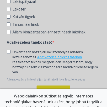
Lakáspályázat
Lakótér
Kutyás ügyek
Társasházi hírek
Állami kisajátításban érintett házak lakóinak
Adatkezelési tájékoztató
Önkéntesen hozzájárulok személyes adataim
kezeléséhez az
Adatkezelési tájékoztatóban
részletezetteknek megfelelően. Megértettem, hogy
hozzájárulásom visszavonására bármikor lehetőségem
van.
A leiratkozás a hírlevél alján található linkkel lesz lehetséges.
Feliratkozom!
Weboldalainkon sütiket és egyéb internetes
technológiákat használunk azért, hogy jobbá tegyük a
For the English Newsletter, click
HERE.