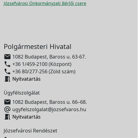
Józsefvárosi Önkormányzati Bérlői csere
Polgármesteri Hivatal

1082 Budapest, Baross u. 63-67.

+36 1/459-2100 (Központ)

+36 80/277-256 (Zöld szám)

Nyitvatartás
Ügyfélszolgálat

1082 Budapest, Baross u. 66–68.

ugyfelszolgalat@jozsefvaros.hu

Nyitvatartás
Józsefvárosi Rendészet