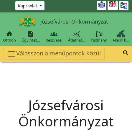
Ugrás a fő tartalomra

Kapcsolat
Józsefvárosi Önkormányzat




Otthon
Ügyintéz…
Részvétel
Átláthat…
Pázmány
Állami k…
Válasszon a menüpontok közül

Józsefvárosi
Önkormányzat