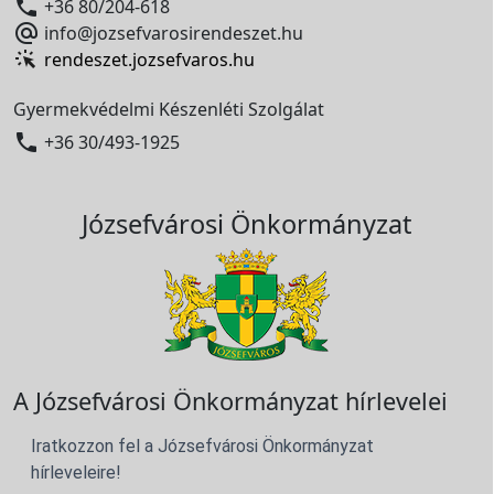

+36 80/204-618

info@jozsefvarosirendeszet.hu
rendeszet.jozsefvaros.hu
Gyermekvédelmi Készenléti Szolgálat

+36 30/493-1925
Józsefvárosi Önkormányzat
A Józsefvárosi Önkormányzat hírlevelei
Iratkozzon fel a Józsefvárosi Önkormányzat
hírleveleire!