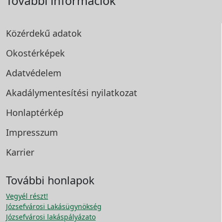
További információk
Közérdekű adatok
Okostérképek
Adatvédelem
Akadálymentesítési
nyilatkozat
Honlaptérkép
Impresszum
Karrier
További honlapok
Vegyél részt!
Józsefvárosi Lakásügynökség
Józsefvárosi lakáspályázato