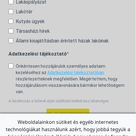
Lakáspályázat
Lakótér
Kutyás ügyek
Társasházi hírek
Állami kisajátításban érintett házak lakóinak
Adatkezelési tájékoztató
Önkéntesen hozzájárulok személyes adataim
kezeléséhez az
Adatkezelési tájékoztatóban
részletezetteknek megfelelően. Megértettem, hogy
hozzájárulásom visszavonására bármikor lehetőségem
van.
A leiratkozás a hírlevél alján található linkkel lesz lehetséges.
Feliratkozom!
Weboldalainkon sütiket és egyéb internetes
technológiákat használunk azért, hogy jobbá tegyük a
For the English Newsletter, click
HERE.