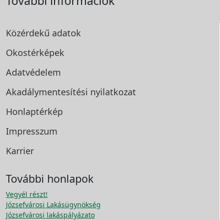
További információk
Közérdekű adatok
Okostérképek
Adatvédelem
Akadálymentesítési
nyilatkozat
Honlaptérkép
Impresszum
Karrier
További honlapok
Vegyél részt!
Józsefvárosi Lakásügynökség
Józsefvárosi lakáspályázato