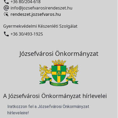

+36 80/204-618

info@jozsefvarosirendeszet.hu
rendeszet.jozsefvaros.hu
Gyermekvédelmi Készenléti Szolgálat

+36 30/493-1925
Józsefvárosi Önkormányzat
A Józsefvárosi Önkormányzat hírlevelei
Iratkozzon fel a Józsefvárosi Önkormányzat
hírleveleire!