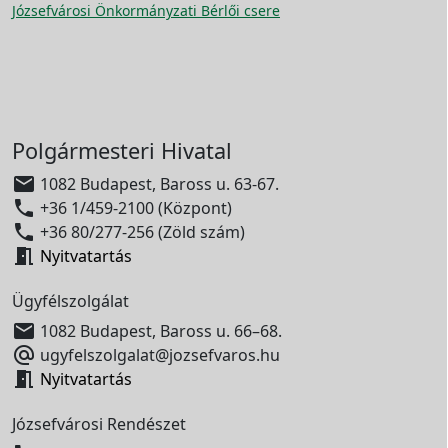
Józsefvárosi Önkormányzati Bérlői csere
Polgármesteri Hivatal

1082 Budapest, Baross u. 63-67.

+36 1/459-2100 (Központ)

+36 80/277-256 (Zöld szám)

Nyitvatartás
Ügyfélszolgálat

1082 Budapest, Baross u. 66–68.

ugyfelszolgalat@jozsefvaros.hu

Nyitvatartás
Józsefvárosi Rendészet