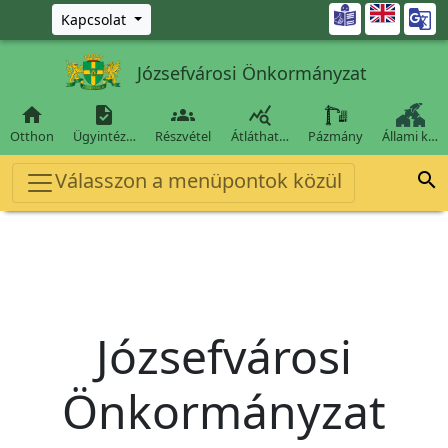
Ugrás a fő tartalomra

Kapcsolat
Józsefvárosi Önkormányzat




Otthon
Ügyintéz…
Részvétel
Átláthat…
Pázmány
Állami k…
Válasszon a menüpontok közül

Józsefvárosi
Önkormányzat