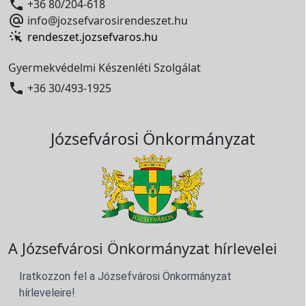

+36 80/204-618

info@jozsefvarosirendeszet.hu
rendeszet.jozsefvaros.hu
Gyermekvédelmi Készenléti Szolgálat

+36 30/493-1925
Józsefvárosi Önkormányzat
A Józsefvárosi Önkormányzat hírlevelei
Iratkozzon fel a Józsefvárosi Önkormányzat
hírleveleire!