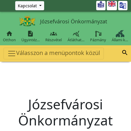
Ugrás a fő tartalomra

Kapcsolat
Józsefvárosi Önkormányzat




Otthon
Ügyintéz…
Részvétel
Átláthat…
Pázmány
Állami k…
Válasszon a menüpontok közül

Józsefvárosi
Önkormányzat