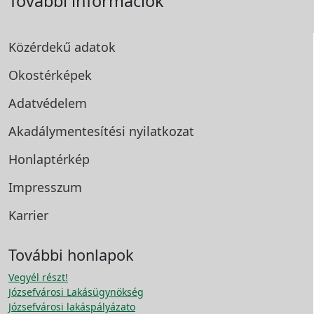
További információk
Közérdekű adatok
Okostérképek
Adatvédelem
Akadálymentesítési
nyilatkozat
Honlaptérkép
Impresszum
Karrier
További honlapok
Vegyél részt!
Józsefvárosi Lakásügynökség
Józsefvárosi lakáspályázato