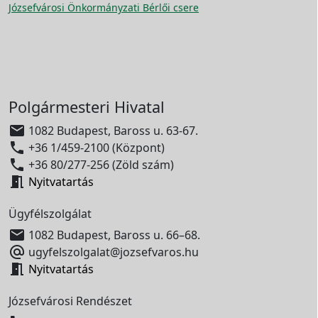
Józsefvárosi Önkormányzati Bérlői csere
Polgármesteri Hivatal

1082 Budapest, Baross u. 63-67.

+36 1/459-2100 (Központ)

+36 80/277-256 (Zöld szám)

Nyitvatartás
Ügyfélszolgálat

1082 Budapest, Baross u. 66–68.

ugyfelszolgalat@jozsefvaros.hu

Nyitvatartás
Józsefvárosi Rendészet