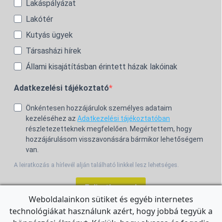
Lakáspályázat
Lakótér
Kutyás ügyek
Társasházi hírek
Állami kisajátításban érintett házak lakóinak
Adatkezelési tájékoztató
Önkéntesen hozzájárulok személyes adataim
kezeléséhez az
Adatkezelési tájékoztatóban
részletezetteknek megfelelően. Megértettem, hogy
hozzájárulásom visszavonására bármikor lehetőségem
van.
A leiratkozás a hírlevél alján található linkkel lesz lehetséges.
Feliratkozom!
Weboldalainkon sütiket és egyéb internetes
technológiákat használunk azért, hogy jobbá tegyük a
For the English Newsletter, click
HERE.