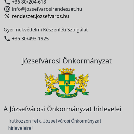

+36 80/204-618

info@jozsefvarosirendeszet.hu
rendeszet.jozsefvaros.hu
Gyermekvédelmi Készenléti Szolgálat

+36 30/493-1925
Józsefvárosi Önkormányzat
A Józsefvárosi Önkormányzat hírlevelei
Iratkozzon fel a Józsefvárosi Önkormányzat
hírleveleire!