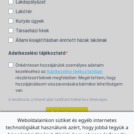
Lakáspályázat
Lakótér
Kutyás ügyek
Társasházi hírek
Állami kisajátításban érintett házak lakóinak
Adatkezelési tájékoztató
Önkéntesen hozzájárulok személyes adataim
kezeléséhez az
Adatkezelési tájékoztatóban
részletezetteknek megfelelően. Megértettem, hogy
hozzájárulásom visszavonására bármikor lehetőségem
van.
A leiratkozás a hírlevél alján található linkkel lesz lehetséges.
Feliratkozom!
Weboldalainkon sütiket és egyéb internetes
technológiákat használunk azért, hogy jobbá tegyük a
For the English Newsletter, click
HERE.