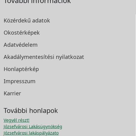
További információk
Közérdekű adatok
Okostérképek
Adatvédelem
Akadálymentesítési
nyilatkozat
Honlaptérkép
Impresszum
Karrier
További honlapok
Vegyél részt!
Józsefvárosi Lakásügynökség
Józsefvárosi lakáspályázato