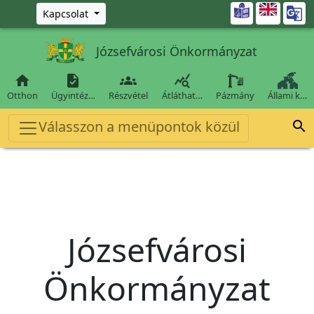
Ugrás a fő tartalomra

Kapcsolat
Józsefvárosi Önkormányzat




Otthon
Ügyintéz…
Részvétel
Átláthat…
Pázmány
Állami k…
Válasszon a menüpontok közül

Józsefvárosi
Önkormányzat