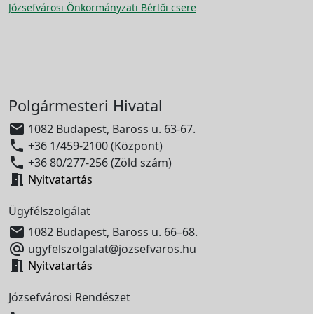
Józsefvárosi Önkormányzati Bérlői csere
Polgármesteri Hivatal

1082 Budapest, Baross u. 63-67.

+36 1/459-2100 (Központ)

+36 80/277-256 (Zöld szám)

Nyitvatartás
Ügyfélszolgálat

1082 Budapest, Baross u. 66–68.

ugyfelszolgalat@jozsefvaros.hu

Nyitvatartás
Józsefvárosi Rendészet