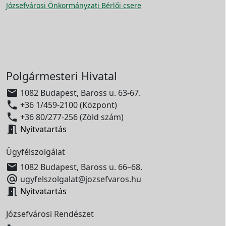
Józsefvárosi Önkormányzati Bérlői csere
Polgármesteri Hivatal

1082 Budapest, Baross u. 63-67.

+36 1/459-2100 (Központ)

+36 80/277-256 (Zöld szám)

Nyitvatartás
Ügyfélszolgálat

1082 Budapest, Baross u. 66–68.

ugyfelszolgalat@jozsefvaros.hu

Nyitvatartás
Józsefvárosi Rendészet