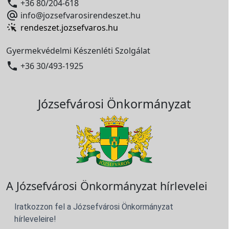

+36 80/204-618

info@jozsefvarosirendeszet.hu
rendeszet.jozsefvaros.hu
Gyermekvédelmi Készenléti Szolgálat

+36 30/493-1925
Józsefvárosi Önkormányzat
A Józsefvárosi Önkormányzat hírlevelei
Iratkozzon fel a Józsefvárosi Önkormányzat
hírleveleire!