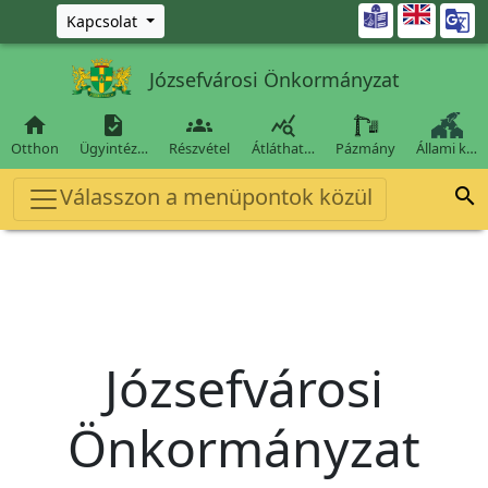
Ugrás a fő tartalomra

Kapcsolat
Józsefvárosi Önkormányzat




Otthon
Ügyintéz…
Részvétel
Átláthat…
Pázmány
Állami k…
Válasszon a menüpontok közül

Józsefvárosi
Önkormányzat