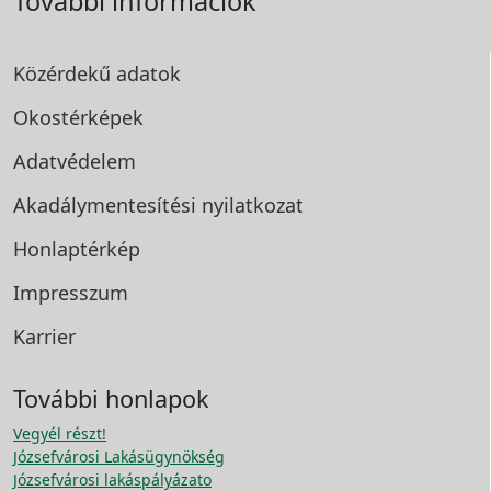
További információk
Közérdekű adatok
Okostérképek
Adatvédelem
Akadálymentesítési
nyilatkozat
Honlaptérkép
Impresszum
Karrier
További honlapok
Vegyél részt!
Józsefvárosi Lakásügynökség
Józsefvárosi lakáspályázato