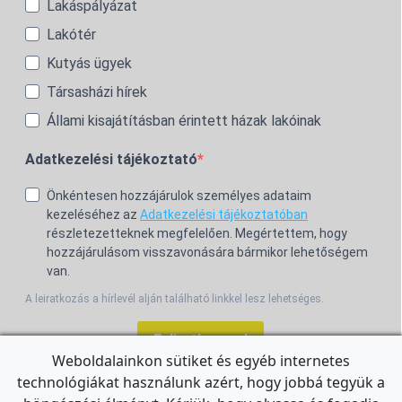
Lakáspályázat
Lakótér
Kutyás ügyek
Társasházi hírek
Állami kisajátításban érintett házak lakóinak
Adatkezelési tájékoztató
Önkéntesen hozzájárulok személyes adataim
kezeléséhez az
Adatkezelési tájékoztatóban
részletezetteknek megfelelően. Megértettem, hogy
hozzájárulásom visszavonására bármikor lehetőségem
van.
A leiratkozás a hírlevél alján található linkkel lesz lehetséges.
Feliratkozom!
Weboldalainkon sütiket és egyéb internetes
technológiákat használunk azért, hogy jobbá tegyük a
For the English Newsletter, click
HERE.