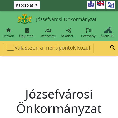
Ugrás a fő tartalomra

Kapcsolat
Józsefvárosi Önkormányzat




Otthon
Ügyintéz…
Részvétel
Átláthat…
Pázmány
Állami k…
Válasszon a menüpontok közül

Józsefvárosi
Önkormányzat