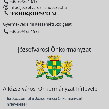

+36 80/204-618

info@jozsefvarosirendeszet.hu
rendeszet.jozsefvaros.hu
Gyermekvédelmi Készenléti Szolgálat

+36 30/493-1925
Józsefvárosi Önkormányzat
A Józsefvárosi Önkormányzat hírlevelei
Iratkozzon fel a Józsefvárosi Önkormányzat
hírleveleire!