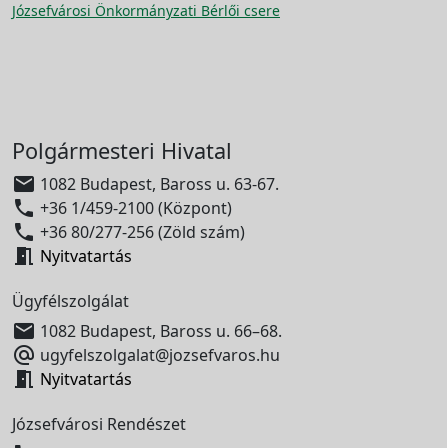
Józsefvárosi Önkormányzati Bérlői csere
Polgármesteri Hivatal

1082 Budapest, Baross u. 63-67.

+36 1/459-2100 (Központ)

+36 80/277-256 (Zöld szám)

Nyitvatartás
Ügyfélszolgálat

1082 Budapest, Baross u. 66–68.

ugyfelszolgalat@jozsefvaros.hu

Nyitvatartás
Józsefvárosi Rendészet