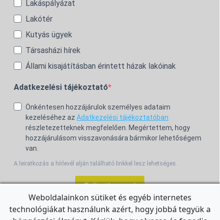
Lakáspályázat
Lakótér
Kutyás ügyek
Társasházi hírek
Állami kisajátításban érintett házak lakóinak
Adatkezelési tájékoztató
Önkéntesen hozzájárulok személyes adataim
kezeléséhez az
Adatkezelési tájékoztatóban
részletezetteknek megfelelően. Megértettem, hogy
hozzájárulásom visszavonására bármikor lehetőségem
van.
A leiratkozás a hírlevél alján található linkkel lesz lehetséges.
Feliratkozom!
Weboldalainkon sütiket és egyéb internetes
technológiákat használunk azért, hogy jobbá tegyük a
For the English Newsletter, click
HERE.