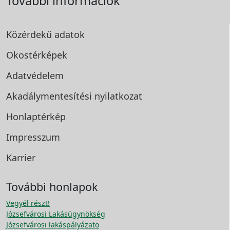
További információk
Közérdekű adatok
Okostérképek
Adatvédelem
Akadálymentesítési
nyilatkozat
Honlaptérkép
Impresszum
Karrier
További honlapok
Vegyél részt!
Józsefvárosi Lakásügynökség
Józsefvárosi lakáspályázato