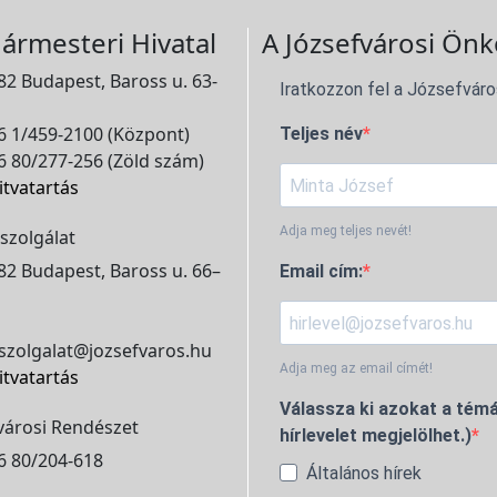
ármesteri Hivatal
A Józsefvárosi Önk
2 Budapest, Baross u. 63-
Iratkozzon fel a Józsefváro
 1/459-2100 (Központ)
Teljes név
 80/277-256 (Zöld szám)
itvatartás
Adja meg teljes nevét!
szolgálat
2 Budapest, Baross u. 66–
Email cím:
szolgalat@jozsefvaros.hu
Adja meg az email címét!
itvatartás
Válassza ki azokat a témá
városi Rendészet
hírlevelet megjelölhet.)
6 80/204-618
Általános hírek