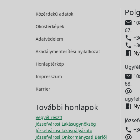
Polg
Közérdekű adatok

108
Okostérképek
67.

+36
Adatvédelem

+36
Akadálymentesítési
nyilatkozat

Ny
Honlaptérkép
Ügyfél

108
Impresszum
68.
Karrier

ugyfel
További honlapok

Ny
Vegyél részt!
József
Józsefvárosi Lakásügynökség

+3
Józsefvárosi lakáspályázato

Józsefvárosi Önkormányzati Bérlői