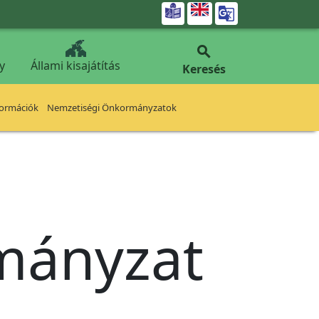


y
Állami kisajátítás
Keresés
formációk
Nemzetiségi Önkormányzatok
rmányzat