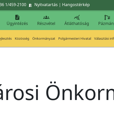
36 1/459-2100
Nyitvatartás
|
Hangostérkép




Ügyintézés
Részvétel
Átláthatóság
Pázmán
jlesztés
Közösség
Önkormányzat
Polgármesteri Hivatal
Választási in
árosi Önko