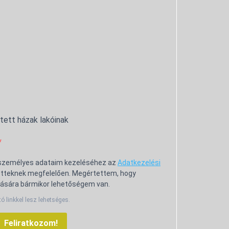
ntett házak lakóinak
 személyes adataim kezeléséhez az
Adatkezelési
tteknek megfelelően. Megértettem, hogy
ására bármikor lehetőségem van.
tó linkkel lesz lehetséges.
Feliratkozom!