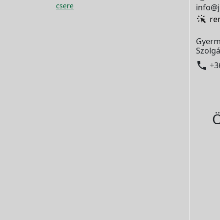
csere
info@j
re
Gyerm
Szolgá

+3
Ö