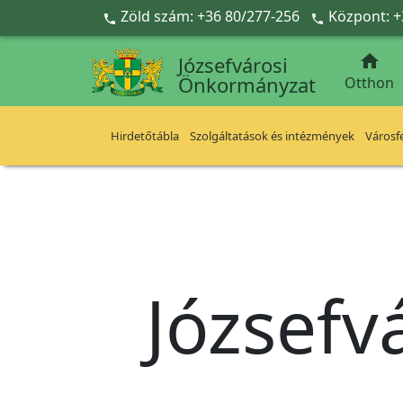
Ugrás a fő tartalomra
Zöld szám: +36 80/277-256
Központ: +



Józsefvárosi
Önkormányzat
Otthon
Hirdetőtábla
Szolgáltatások és intézmények
Városfe
Józsefv