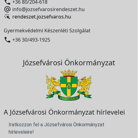

+36 80/204-618

info@jozsefvarosirendeszet.hu
rendeszet.jozsefvaros.hu
Gyermekvédelmi Készenléti Szolgálat

+36 30/493-1925
Józsefvárosi Önkormányzat
A Józsefvárosi Önkormányzat hírlevelei
Iratkozzon fel a Józsefvárosi Önkormányzat
hírleveleire!