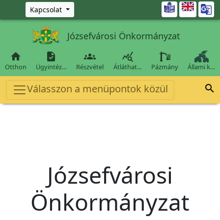
Ugrás a fő tartalomra

Kapcsolat
Józsefvárosi Önkormányzat




Otthon
Ügyintéz…
Részvétel
Átláthat…
Pázmány
Állami k…
Válasszon a menüpontok közül

Józsefvárosi
Önkormányzat