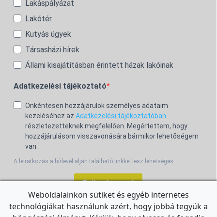
Lakáspályázat
Lakótér
Kutyás ügyek
Társasházi hírek
Állami kisajátításban érintett házak lakóinak
Adatkezelési tájékoztató
Önkéntesen hozzájárulok személyes adataim
kezeléséhez az
Adatkezelési tájékoztatóban
részletezetteknek megfelelően. Megértettem, hogy
hozzájárulásom visszavonására bármikor lehetőségem
van.
A leiratkozás a hírlevél alján található linkkel lesz lehetséges.
Feliratkozom!
Weboldalainkon sütiket és egyéb internetes
technológiákat használunk azért, hogy jobbá tegyük a
For the English Newsletter, click
HERE.