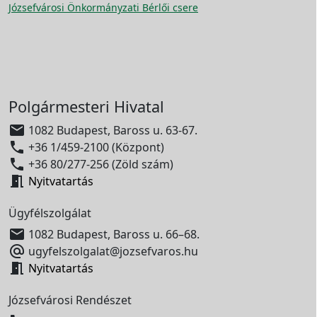
Józsefvárosi Önkormányzati Bérlői csere
Polgármesteri Hivatal

1082 Budapest, Baross u. 63-67.

+36 1/459-2100 (Központ)

+36 80/277-256 (Zöld szám)

Nyitvatartás
Ügyfélszolgálat

1082 Budapest, Baross u. 66–68.

ugyfelszolgalat@jozsefvaros.hu

Nyitvatartás
Józsefvárosi Rendészet