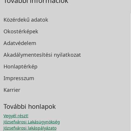
További információk
Közérdekű adatok
Okostérképek
Adatvédelem
Akadálymentesítési
nyilatkozat
Honlaptérkép
Impresszum
Karrier
További honlapok
Vegyél részt!
Józsefvárosi Lakásügynökség
Józsefvárosi lakáspályázato