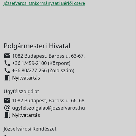
Józsefvárosi Önkormányzati Bérlői csere
Polgármesteri Hivatal

1082 Budapest, Baross u. 63-67.

+36 1/459-2100 (Központ)

+36 80/277-256 (Zöld szám)

Nyitvatartás
Ügyfélszolgálat

1082 Budapest, Baross u. 66–68.

ugyfelszolgalat@jozsefvaros.hu

Nyitvatartás
Józsefvárosi Rendészet