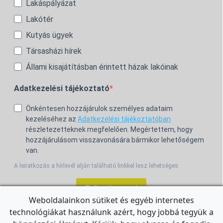
Lakáspályázat
Lakótér
Kutyás ügyek
Társasházi hírek
Állami kisajátításban érintett házak lakóinak
Adatkezelési tájékoztató
Önkéntesen hozzájárulok személyes adataim
kezeléséhez az
Adatkezelési tájékoztatóban
részletezetteknek megfelelően. Megértettem, hogy
hozzájárulásom visszavonására bármikor lehetőségem
van.
A leiratkozás a hírlevél alján található linkkel lesz lehetséges.
Feliratkozom!
Weboldalainkon sütiket és egyéb internetes
technológiákat használunk azért, hogy jobbá tegyük a
For the English Newsletter, click
HERE.