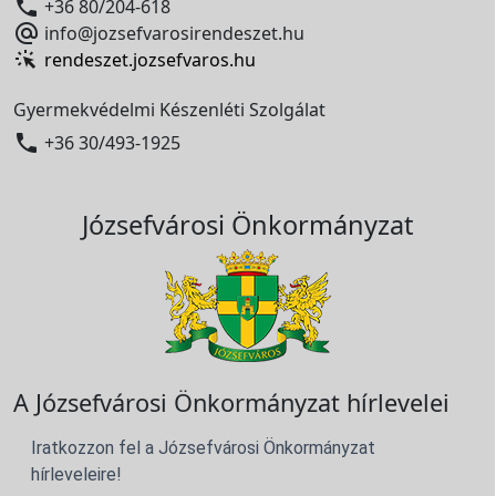

+36 80/204-618

info@jozsefvarosirendeszet.hu
rendeszet.jozsefvaros.hu
Gyermekvédelmi Készenléti Szolgálat

+36 30/493-1925
Józsefvárosi Önkormányzat
A Józsefvárosi Önkormányzat hírlevelei
Iratkozzon fel a Józsefvárosi Önkormányzat
hírleveleire!