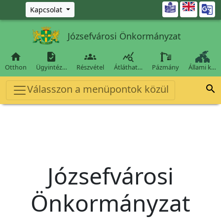
Ugrás a fő tartalomra

Kapcsolat
Józsefvárosi Önkormányzat




Otthon
Ügyintéz…
Részvétel
Átláthat…
Pázmány
Állami k…
Válasszon a menüpontok közül

Józsefvárosi
Önkormányzat