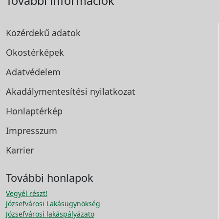
További információk
Közérdekű adatok
Okostérképek
Adatvédelem
Akadálymentesítési
nyilatkozat
Honlaptérkép
Impresszum
Karrier
További honlapok
Vegyél részt!
Józsefvárosi Lakásügynökség
Józsefvárosi lakáspályázato