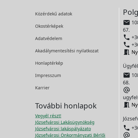
Polg
Közérdekű adatok

108
Okostérképek
67.

+36
Adatvédelem

+36
Akadálymentesítési
nyilatkozat

Ny
Honlaptérkép
Ügyfél

108
Impresszum
68.
Karrier

ugyfel
További honlapok

Ny
Vegyél részt!
József
Józsefvárosi Lakásügynökség

+3
Józsefvárosi lakáspályázato

Józsefvárosi Önkormányzati Bérlői