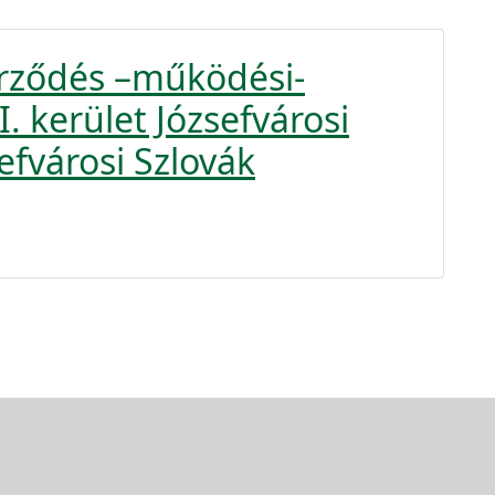
rződés –működési-
. kerület Józsefvárosi
fvárosi Szlovák