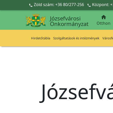
Ugrás a fő tartalomra
Zöld szám: +36 80/277-256
Központ: +



Józsefvárosi
Önkormányzat
Otthon
Hirdetőtábla
Szolgáltatások és intézmények
Városfe
Józsefv