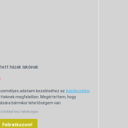
ntett házak lakóinak
 személyes adataim kezeléséhez az
Adatkezelési
tteknek megfelelően. Megértettem, hogy
ására bármikor lehetőségem van.
tó linkkel lesz lehetséges.
Feliratkozom!