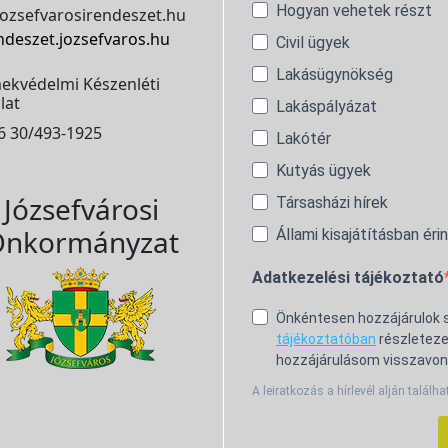
Hogyan vehetek részt
ozsefvarosirendeszet.hu
ndeszet.jozsefvaros.hu
Civil ügyek
Lakásügynökség
ekvédelmi Készenléti
lat
Lakáspályázat
6 30/493-1925
Lakótér
Kutyás ügyek
Józsefvárosi
Társasházi hírek
nkormányzat
Állami kisajátításban éri
Adatkezelési tájékoztató
Önkéntesen hozzájárulok
tájékoztatóban
részleteze
hozzájárulásom visszavon
A leiratkozás a hírlevél alján találha