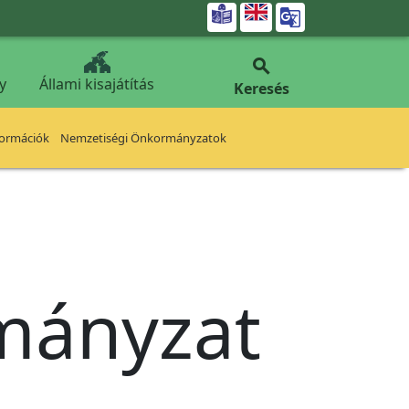


y
Állami kisajátítás
Keresés
formációk
Nemzetiségi Önkormányzatok
rmányzat