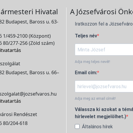
ármesteri Hivatal
A Józsefvárosi Önk
2 Budapest, Baross u. 63-
Iratkozzon fel a Józsefváro
 1/459-2100 (Központ)
Teljes név
 80/277-256 (Zöld szám)
itvatartás
Adja meg teljes nevét!
szolgálat
2 Budapest, Baross u. 66–
Email cím:
szolgalat@jozsefvaros.hu
Adja meg az email címét!
itvatartás
Válassza ki azokat a témá
városi Rendészet
hírlevelet megjelölhet.)
6 80/204-618
Általános hírek