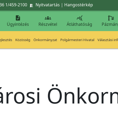
36 1/459-2100
Nyitvatartás
|
Hangostérkép




Ügyintézés
Részvétel
Átláthatóság
Pázmán
jlesztés
Közösség
Önkormányzat
Polgármesteri Hivatal
Választási in
árosi Önko