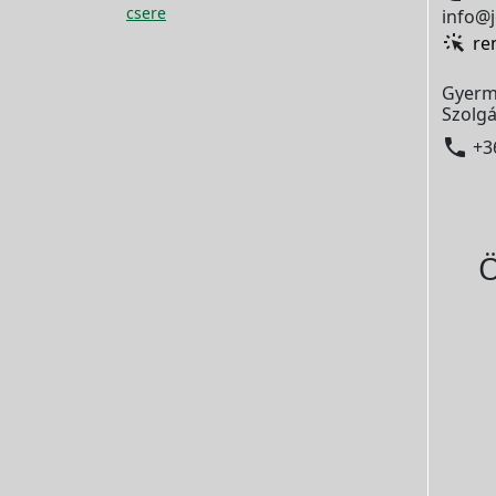
csere
info@j
re
Gyerm
Szolgá

+3
Ö